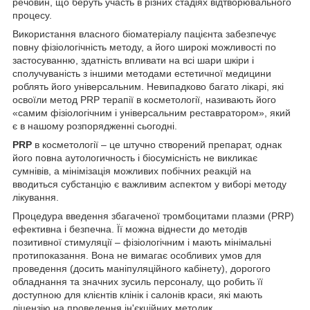
речовин, що беруть участь в різних стадіях відтворювального
процесу.
Використання власного біоматеріалу пацієнта забезпечує
повну фізіологічність методу, а його широкі можливості по
застосуванню, здатність впливати на всі шари шкіри і
сполучуваність з іншими методами естетичної медицини
роблять його універсальним. Невипадково багато лікарі, які
освоїли метод PRP терапії в косметології, називають його
«самим фізіологічним і універсальним реставратором», який
є в нашому розпорядженні сьогодні.
PRP
в косметології – це штучно створений препарат, однак
його повна аутологичность і біосумісність не викликає
сумнівів, а мінімізація можливих побічних реакцій на
вводиться субстанцію є важливим аспектом у виборі методу
лікування.
Процедура введення збагаченої тромбоцитами плазми (PRP)
ефективна і безпечна. Її можна віднести до методів
позитивної стимуляції – фізіологічним і мають мінімальні
протипоказання. Вона не вимагає особливих умов для
проведення (досить маніпуляційного кабінету), дорогого
обладнання та значних зусиль персоналу, що робить її
доступною для клієнтів клінік і салонів краси, які мають
ліцензію на проведення ін'єкційних методик.