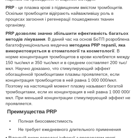
PRP
- це плазма крові з підвищеним вмістом тромбоцитів.
Оскільки тромбоцити відіграють найважливішу роль в
процесах загоєння і регенерації пошкоджених тканин
організму.
PRP дозволяє значно збільшити ефективність багатьох
методів лікування
. В даний час на основі БоТП розроблена
багатофункціональна медична
методика PRP терапії, яка
використовується в стоматології та косметології
. В
норме концентрация тромбоцитов в крови колеблется между
150 тыс/мкл и 350 тыс/мкл и в среднем составляет 200 тыс/
мкл. Научно доказано, что стимулирующий эффект
обогащённой тромбоцитами плазмы проявляется, если
концентрация тромбоцитов в ней равна 1 000 000/мкл.
Поэтому на настоящий момент плазму называют богатой
тромбоцитами, если их концентрация в ней равна 1 000 000/
мкл. При меньшей концентрации стимулирующий эффект не
проявляется.
Преимущества PRP
• Полная биосовместимость
• Не требует ежедневного длительного применения
• Відсутній ризик передачі інфекції з препаратом крові