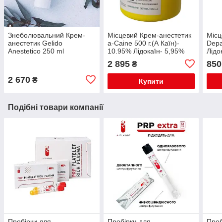
Знеболювальний Крем-
Місцевий Крем-анестетик
Місц
анестетик Gelido
a-Caine 500 г.(А Каїн)-
Depa
Anestetico 250 ml
10.95% Лідокаїн- 5,95%
Лідо
Прилокаїн- 5%
2.5%
2 895
850
₴
2 670
₴
Купити
Подібні товари компанії
Пробірки для
Пробірки для
Проб