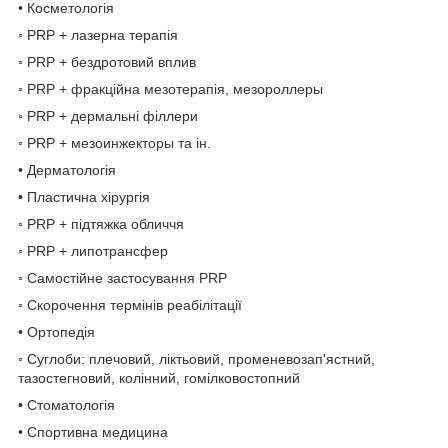
• Косметологія
◦ PRP + лазерна терапія
◦ PRP + бездротовий вплив
◦ PRP + фракційна мезотерапія, мезороллеры
◦ PRP + дермальні філлери
◦ PRP + мезоинжекторы та ін.
• Дерматологія
• Пластична хірургія
◦ PRP + підтяжка обличчя
◦ PRP + липотрансфер
◦ Самостійне застосування PRP
◦ Скорочення термінів реабілітації
• Ортопедія
◦ Суглоби: плечовий, ліктьовий, променевозап'ястний,
тазостегновий, колінний, гомілковостопний
• Стоматологія
• Спортивна медицина