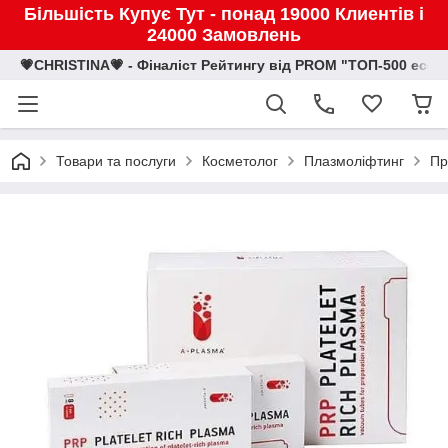
Більшість Купує Тут - понад 19000 Клиентів і
24000 Замовлень
💗CHRISTINA💗 - Фіналіст Рейтингу від PROM "ТОП-500 eco
Товари та послуги
Косметолог
Плазмоліфтинг
Пр