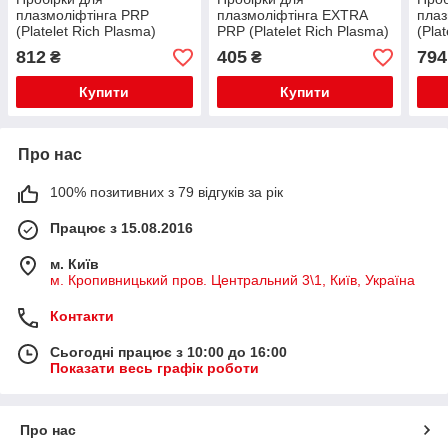
плазмоліфтінга PRP
плазмоліфтінга EXTRA
плаз
(Platelet Rich Plasma)
PRP (Platelet Rich Plasma)
(Pla
процедури, скло - 2 шт\уп.
процедури, скло - 1 шт\уп
проц
812
405
794
₴
₴
по 8 мл
12 мл
по 8
Купити
Купити
Про нас
100% позитивних з 79 відгуків за рік
Працює з 15.08.2016
м. Київ
м. Кропивницький пров. Центральний 3\1, Київ, Україна
Контакти
Сьогодні працює з 10:00 до 16:00
Показати весь графік роботи
Про нас