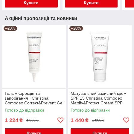
Купити
Купити
Акційні пропозиції та новинки
–20%
–20%
Гель «Корекція та
Матувальний захисний крем
запобігання» Christina
SPF 15 Christina Comodex
Comodex Correct&Prevent Gel
Mattify&Protect Cream SPF
30 мл
15, 75 мл
Готово до відправки
Готово до відправки
1 224
1 440
₴
₴
1 530 ₴
1 800 ₴
Купити
Купити