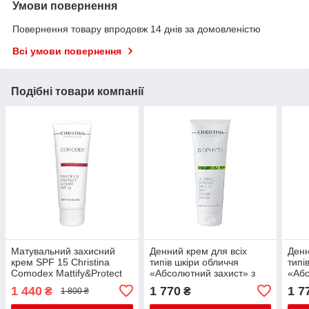
Умови повернення
Повернення товару впродовж 14 днів за домовленістю
Всі умови повернення
Подібні товари компанії
Матувальний захисний
Денний крем для всіх
Денн
крем SPF 15 Christina
типів шкіри обличчя
типі
Comodex Mattify&Protect
«Абсолютний захист» з
«Абс
Cream SPF 15, 75 мл
SPF 20 с тоном Bio Phyto
SPF 
1 440
1 770
1 7
₴
₴
1 800 ₴
TM Christina
TM C