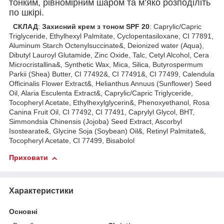
тонким, рівномірним шаром та м’яко розподіліть
по шкірі.
СКЛАД
:
Захисний крем з тоном SPF 20
: Caprylic/Capric
Triglyceride, Ethylhexyl Palmitate, Cyclopentasiloxane, CI 77891,
Aluminum Starch Octenylsuccinate&, Deionized water (Aqua),
Dibutyl Lauroyl Glutamide, Zinc Oxide, Talc, Cetyl Alcohol, Cera
Microcristallina&, Synthetic Wax, Mica, Silica, Butyrospermum
Parkii (Shea) Butter, CI 77492&, CI 77491&, CI 77499, Calendula
Officinalis Flower Extract&, Helianthus Annuus (Sunflower) Seed
Oil, Alaria Esculenta Extract&, Caprylic/Capric Triglyceride,
Tocopheryl Acetate, Ethylhexylglycerin&, Phenoxyethanol, Rosa
Canina Fruit Oil, CI 77492, CI 77491, Caprylyl Glycol, BHT,
Simmondsia Chinensis (Jojoba) Seed Extract, Ascorbyl
Isostearate&, Glycine Soja (Soybean) Oil&, Retinyl Palmitate&,
Tocopheryl Acetate, CI 77499, Bisabolol
Приховати
Характеристики
Основні