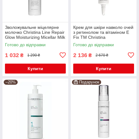
Зволожувальне міцелярне
Крем для шкіри навколо очей
молочко Christina Line Repair
з ретинолом та вітаміном Е
Glow Moisturizing Micellar Milk
Fix TM Christina
300мл
Готово до відправки
Готово до відправки
1 032
2 136
₴
₴
1 290 ₴
2 670 ₴
Купити
Купити
–20%
Подарунок