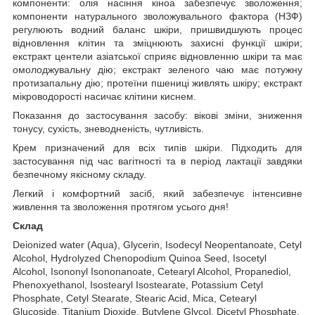
компоненти: олія насіння кіноа забезпечує зволоження;
компоненти натурального зволожувального фактора (НЗФ)
регулюють водний баланс шкіри, пришвидшують процес
відновлення клітин та зміцнюють захисні функції шкіри;
екстракт центели азіатської сприяє відновленню шкіри та має
омолоджувальну дію; екстракт зеленого чаю має потужну
протизапальну дію; протеїни пшениці живлять шкіру; екстракт
мікроводорості насичає клітини киснем.
Показання до застосування засобу: вікові зміни, зниження
тонусу, сухість, зневодненість, чутливість.
Крем призначений для всіх типів шкіри. Підходить для
застосування під час вагітності та в період лактації завдяки
безпечному якісному складу.
Легкий і комфортний засіб, який забезпечує інтенсивне
живлення та зволоження протягом усього дня!
Склад
Deionized water (Aqua), Glycerin, Isodecyl Neopentanoate, Cetyl
Alcohol, Hydrolyzed Chenopodium Quinoa Seed, Isocetyl
Alcohol, Isononyl Isononanoate, Cetearyl Alcohol, Propanediol,
Phenoxyethanol, Isostearyl Isostearate, Potassium Cetyl
Phosphate, Cetyl Stearate, Stearic Acid, Mica, Cetearyl
Glucoside, Titanium Dioxide, Butylene Glycol, Dicetyl Phosphate,