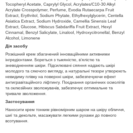
Tocopheryl Acetate, Caprylyl Glycol, Acrylates/C10-30 Alkyl
Acrylate Crosspolymer, Perfume, Evodia Rutaecarpa Fruit
Extract, Erythritol, Sodium Phytate, Ethylhexylglycerin, Centella
Asiatica Extract, Sodium Hydroxide, Camellia Sinensis Leaf
Extract, Glucose, Hibiscus Sabdariffa Fruit Extract, Hexyl
Cinnamal, Benzyl Salicylate, Linalool, Hydroxycitronellal, Benzyl
Alcohol, Limonene
Дія засобу
Розкішний крем збагачений інноваційними активними
інгредієнтами. Бореться з тьмяністю, в’ялістю та
зневодненням шкіри. Підсилювачі сяяння надають шкірі
молодого та сяючого вигляду, а натуральні тезори утворюють
невидиму плівку на поверхні шкіри, забезпечуючи ефект
антигравітаційного ліфтингу. Поєднання органічних осмолітів
та оклюзійних зволожувачів, забезпечує оптимальне та
тривале зволоження.
Застосування
Наносити крем тонким рівномірним шаром на шкіру обличчя,
шиї та декольте, масажувати легкими рухами до повного
всотування.