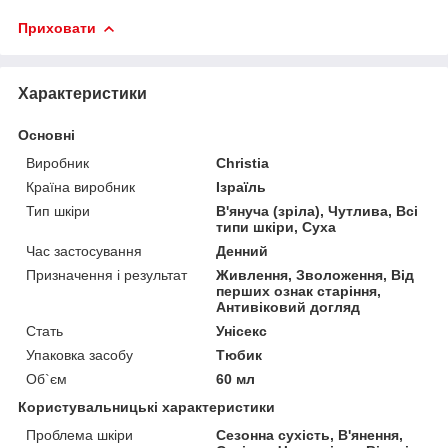
Приховати
Характеристики
Основні
Виробник
Christia
Країна виробник
Ізраїль
Тип шкіри
В'януча (зріла), Чутлива, Всі
типи шкіри, Суха
Час застосування
Денний
Призначення і результат
Живлення, Зволоження, Від
перших ознак старіння,
Антивіковий догляд
Стать
Унісекс
Упаковка засобу
Тюбик
Об`єм
60 мл
Користувальницькі характеристики
Проблема шкіри
Сезонна сухість, В'янення,