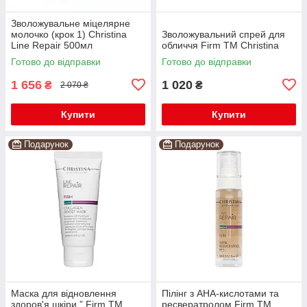
Зволожувальне міцелярне
молочко (крок 1) Christina
Зволожувальний спрей для
Line Repair 500мл
обличчя Firm TM Christina
Готово до відправки
Готово до відправки
1 656
1 020
₴
₴
2 070 ₴
Купити
Купити
Подарунок
Подарунок
Маска для відновлення
Пілінг з AHA-кислотами та
здоров'я шкіри ” Firm TM
ресвератролом Firm TM