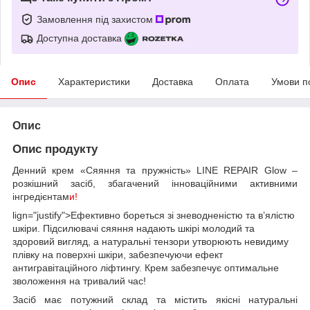
Замовлення під захистом
Доступна доставка
Опис
Характеристики
Доставка
Оплата
Умови п
Опис
Опис продукту
Денний крем «Сяяння та пружність» LINE REPAIR Glow –
розкішний засіб, збагачений інноваційними активними
інгредієнтам
и!
lign="justify">Ефективно бореться зі зневодненістю та в’ялістю
шкіри. Підсилювачі сяяння надають шкірі молодий та
здоровий вигляд, а натуральні тензори утворюють невидиму
плівку на поверхні шкіри, забезпечуючи ефект
антигравітаційного ліфтингу. Крем забезпечує оптимальне
зволоження на тривалий час!
Засіб має потужний склад та містить якісні натуральні