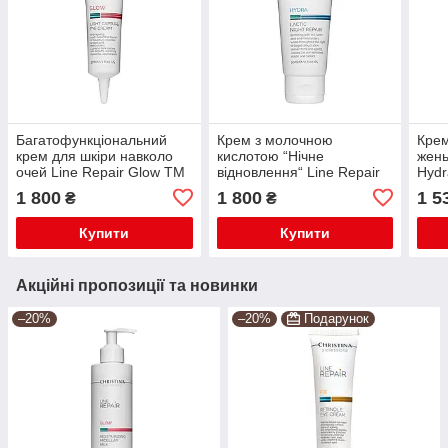
Багатофункціональний
Крем з молочною
Крем
крем для шкіри навколо
кислотою “Нічне
жень
очей Line Repair Glow TM
відновлення“ Line Repair
Hydr
Christina
Hydra Christina Lactic Night
Crea
1 800
1 800
1 5
₴
₴
Repair 60 ml
Купити
Купити
Акційні пропозиції та новинки
–20%
–20%
Подарунок