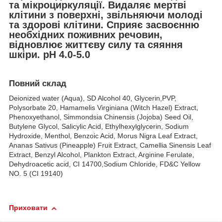
та мікроциркуляції. Видаляє мертві
клітини з поверхні, звільняючи молоді
та здорові клітини. Сприяє засвоєнню
необхідних поживних речовин,
відновлює життєву силу та сяяння
шкіри. pH 4.0-5.0
Повний склад
Deionized water (Aqua), SD Alcohol 40, Glycerin,PVP,
Polysorbate 20, Hamamelis Virginiana (Witch Hazel) Extract,
Phenoxyethanol, Simmondsia Chinensis (Jojoba) Seed Oil,
Butylene Glycol, Salicylic Acid, Ethylhexylglycerin, Sodium
Hydroxide, Menthol, Benzoic Acid, Morus Nigra Leaf Extract,
Ananas Sativus (Pineapple) Fruit Extract, Camellia Sinensis Leaf
Extract, Benzyl Alcohol, Plankton Extract, Arginine Ferulate,
Dehydroacetic acid, CI 14700,Sodium Chloride, FD&C Yellow
NO. 5 (CI 19140)
Приховати