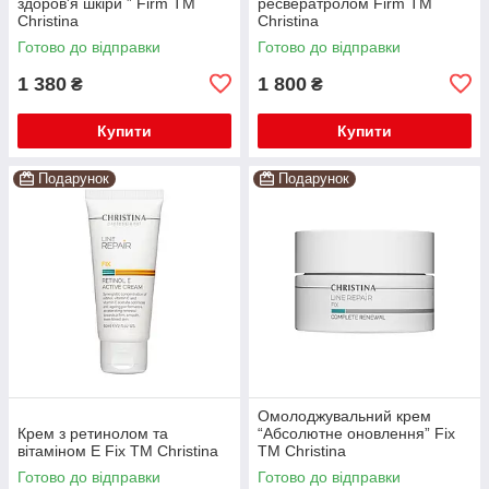
здоров'я шкіри ” Firm TM
ресвератролом Firm TM
Christina
Christina
Готово до відправки
Готово до відправки
1 380
1 800
₴
₴
Купити
Купити
Подарунок
Подарунок
Омолоджувальний крем
Крем з ретинолом та
“Абсолютне оновлення” Fix
вітаміном Е Fix TM Christina
TM Christina
Готово до відправки
Готово до відправки