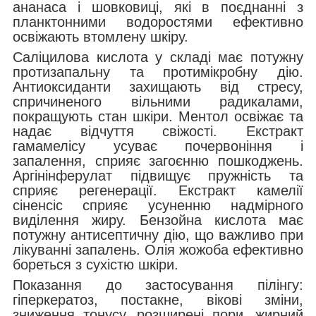
ананаса і шовковиці, які в поєднанні з
планктонними водоростями ефективно
освіжають втомлену шкіру.
Саліцилова кислота у складі має потужну
протизапальну та протимікробну дію.
Антиоксиданти захищають від стресу,
спричиненого вільними радикалами,
покращують стан шкіри. Ментол освіжає та
надає відчуття свіжості. Екстракт
гамамелісу усуває почервоніння і
запалення, сприяє загоєнню пошкоджень.
Аргінінферулат підвищує пружність та
сприяє регенерації. Екстракт камелії
сіненсіс сприяє усуненню надмірного
виділення жиру. Бензойна кислота має
потужну антисептичну дію, що важливо при
лікуванні запалень. Олія жожоба ефективно
бореться з сухістю шкіри.
Показання до застосування пілінгу:
гіперкератоз, постакне, вікові зміни,
зниження тонусу, розширені пори, жирний