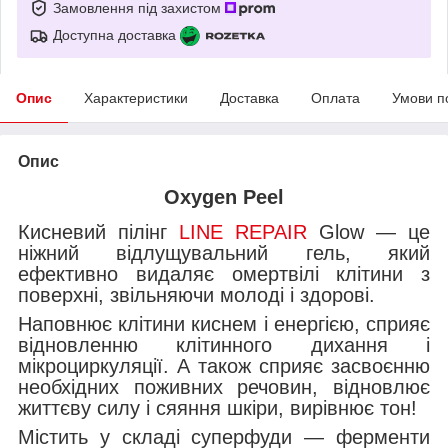
Замовлення під захистом
Доступна доставка
Опис
Характеристики
Доставка
Оплата
Умови п
Опис
Oxygen Peel
Кисневий пілінг
LINE REPAIR
Glow — це
ніжний відлущувальний гель, який
ефективно видаляє омертвілі клітини з
поверхні, звільняючи молоді і здорові.
Наповнює клітини киснем і енергією, сприяє
відновленню клітинного дихання і
мікроциркуляції. А також сприяє засвоєнню
необхідних поживних речовин, відновлює
життєву силу і сяяння шкіри, вирівнює тон!
Містить у складі суперфуди — ферменти