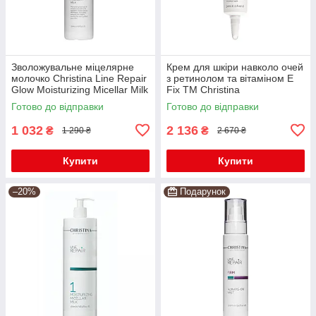
Зволожувальне міцелярне
Крем для шкіри навколо очей
молочко Christina Line Repair
з ретинолом та вітаміном Е
Glow Moisturizing Micellar Milk
Fix TM Christina
300мл
Готово до відправки
Готово до відправки
1 032
2 136
₴
₴
1 290 ₴
2 670 ₴
Купити
Купити
–20%
Подарунок