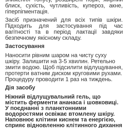
блиск, сухість, чутливість, купероз, акне,
гіперпігментація.
Засіб призначений для всіх типів шкіри.
Підходить для застосування під час
вагітності та в період лактації завдяки
безпечному якісному складу.
Застосування
Наносити рівним шаром на чисту суху
шкіру. Залишити на 3-5 хвилин. Ретельно
змити водою. Щоб підсилити відлущування,
протерти ватним диском круговими рухами.
Процедуру проводити 1 раз на тиждень.
Дія засобу
Ніжний відлущувальний гель, що
містить ферменти ананаса і шовковиці.
У поєднанні з планктонними
водоростями освіжає втомлену шкіру.
Наповнює клітини киснем та енергією,
сприяє відновленню клітинного дихання