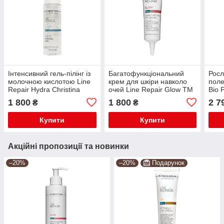
Інтенсивний гель-пілінг із
Багатофункціональний
Росл
молочною кислотою Line
крем для шкіри навколо
поле
Repair Hydra Christina
очей Line Repair Glow TM
Bio 
Lactic Intense Peel 50 ml
Christina
1 800
1 800
2 7
₴
₴
Купити
Купити
Акційні пропозиції та новинки
–20%
–20%
Подарунок