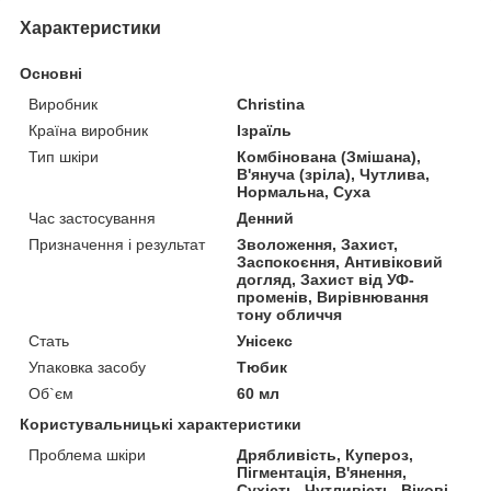
Характеристики
Основні
Виробник
Christina
Країна виробник
Ізраїль
Тип шкіри
Комбінована (Змішана),
В'януча (зріла), Чутлива,
Нормальна, Суха
Час застосування
Денний
Призначення і результат
Зволоження, Захист,
Заспокоєння, Антивіковий
догляд, Захист від УФ-
променів, Вирівнювання
тону обличчя
Стать
Унісекс
Упаковка засобу
Тюбик
Об`єм
60 мл
Користувальницькі характеристики
Проблема шкіри
Дрябливість, Купероз,
Пігментація, В'янення,
Сухість, Чутливість, Вікові