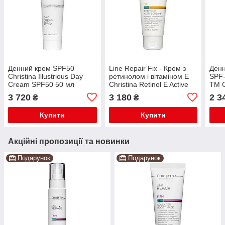
Денний крем SPF50
Line Repair Fix - Крем з
Денн
Christina Illustrious Day
ретинолом і вітаміном E
SPF-
Cream SPF50 50 мл
Christina Retinol E Active
TM C
Cream 60 мл
3 720
3 180
2 3
₴
₴
Купити
Купити
Акційні пропозиції та новинки
Подарунок
Подарунок