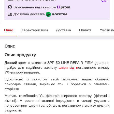
Замовлення під захистом
Доступна доставка
Опис
Характеристики
Доставка
Оплата
Умови п
Опис
Опис продукту
Денний крем з захистом SPF 50 LINE REPAIR FIRM ідеально
підійде для надійного захисту
шкіри від н
егативного впливу
УФ-випромінювання.
Одночасно із захистом засіб зволожує, надає обличчю
природне сяяння, вирівнює тон і бореться з ознаками
старіння.
Містить комбінацію УФ-фільтрів широкого спектру (фізичні і
хімічні). А рослинні активні інгредієнти в складі усувають
почервоніння шкіри і запобігають негативному впливу вільних
радикалів.