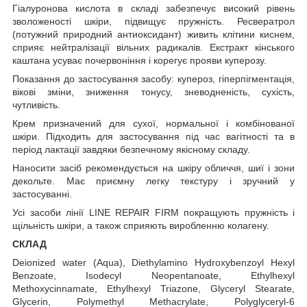
Гіалуронова кислота в складі забезпечує високий рівень
зволоженості шкіри, підвищує пружність. Ресвератрол
(потужний природний антиоксидант) живить клітини киснем,
сприяє нейтралізації вільних радикалів. Екстракт кінського
каштана усуває почервоніння і корегує прояви куперозу.
Показання до застосування засобу: купероз, гіперпігментація,
вікові зміни, зниження тонусу, зневодненість, сухість,
чутливість.
Крем призначений для сухої, нормальної і комбінованої
шкіри. Підходить для застосування під час вагітності та в
період лактації завдяки безпечному якісному складу.
Наносити засіб рекомендується на шкіру обличчя, шиї і зони
декольте. Має приємну легку текстуру і зручний у
застосуванні.
Усі засоби лінії LINE REPAIR FIRM покращують пружність і
щільність шкіри, а також сприяють виробленню колагену.
СКЛАД
Deionized water (Aqua), Diethylamino Hydroxybenzoyl Hexyl
Benzoate, Isodecyl Neopentanoate, Ethylhexyl
Methoxycinnamate, Ethylhexyl Triazone, Glyceryl Stearate,
Glycerin, Polymethyl Methacrylate, Polyglyceryl-6