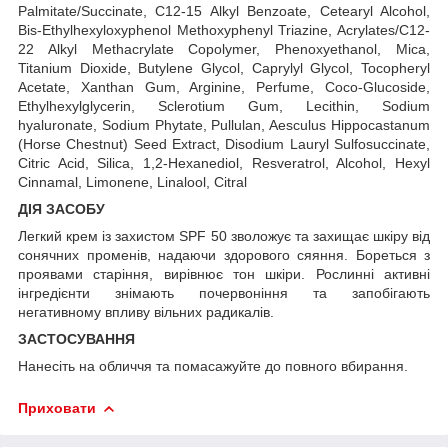
Palmitate/Succinate, C12-15 Alkyl Benzoate, Cetearyl Alcohol,
Bis-Ethylhexyloxyphenol Methoxyphenyl Triazine, Acrylates/C12-
22 Alkyl Methacrylate Copolymer, Phenoxyethanol, Mica,
Titanium Dioxide, Butylene Glycol, Caprylyl Glycol, Tocopheryl
Acetate, Xanthan Gum, Arginine, Perfume, Coco-Glucoside,
Ethylhexylglycerin, Sclerotium Gum, Lecithin, Sodium
hyaluronate, Sodium Phytate, Pullulan, Aesculus Hippocastanum
(Horse Chestnut) Seed Extract, Disodium Lauryl Sulfosuccinate,
Citric Acid, Silica, 1,2-Hexanediol, Resveratrol, Alcohol, Hexyl
Cinnamal, Limonene, Linalool, Citral
ДІЯ ЗАСОБУ
Легкий крем із захистом SPF 50 зволожує та захищає шкіру від
сонячних променів, надаючи здорового сяяння. Бореться з
проявами старіння, вирівнює тон шкіри. Рослинні активні
інгредієнти знімають почервоніння та запобігають
негативному впливу вільних радикалів.
ЗАСТОСУВАННЯ
Нанесіть на обличчя та помасажуйте до повного вбирання.
Приховати