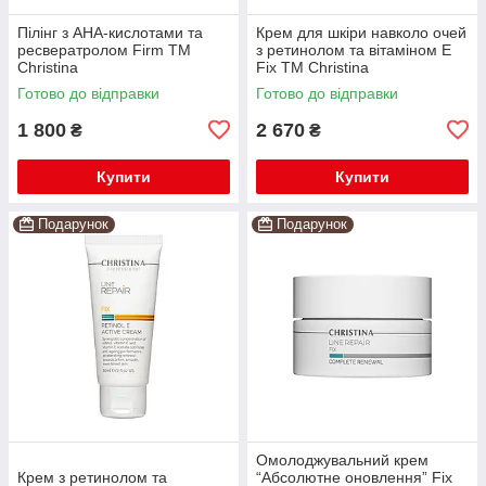
Пілінг з AHA-кислотами та
Крем для шкіри навколо очей
ресвератролом Firm TM
з ретинолом та вітаміном Е
Christina
Fix TM Christina
Готово до відправки
Готово до відправки
1 800
2 670
₴
₴
Купити
Купити
Подарунок
Подарунок
Омолоджувальний крем
Крем з ретинолом та
“Абсолютне оновлення” Fix