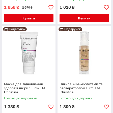
1 656
1 020
₴
₴
2 070 ₴
Купити
Купити
Подарунок
Подарунок
Маска для відновлення
Пілінг з AHA-кислотами та
здоров'я шкіри ” Firm TM
ресвератролом Firm TM
Christina
Christina
Готово до відправки
Готово до відправки
1 380
1 800
₴
₴