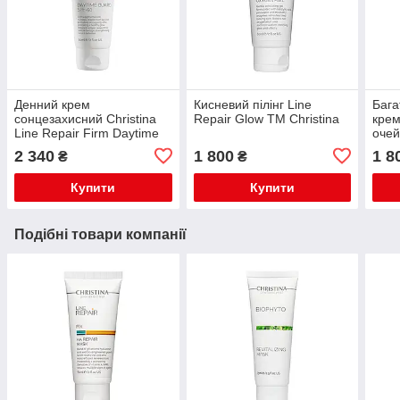
Денний крем
Кисневий пілінг Line
Бага
сонцезахисний Christina
Repair Glow TM Christina
крем
Line Repair Firm Daytime
очей
Guard SPF 50 60 мл,
Chri
2 340
1 800
1 8
₴
₴
Купити
Купити
Подібні товари компанії