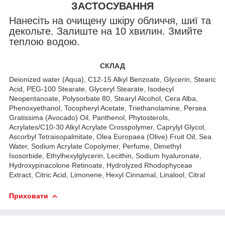
ЗАСТОСУВАННЯ
Нанесіть на очищену шкіру обличчя, шиї та
декольте. Залиште на 10 хвилин. Змийте
теплою водою.
СКЛАД
Deionized water (Aqua), C12-15 Alkyl Benzoate, Glycerin, Stearic
Acid, PEG-100 Stearate, Glyceryl Stearate, Isodecyl
Neopentanoate, Polysorbate 80, Stearyl Alcohol, Cera Alba,
Phenoxyethanol, Tocopheryl Acetate, Triethanolamine, Persea
Gratissima (Avocado) Oil, Panthenol, Phytosterols,
Acrylates/C10-30 Alkyl Acrylate Crosspolymer, Caprylyl Glycol,
Ascorbyl Tetraisopalmitate, Olea Europaea (Olive) Fruit Oil, Sea
Water, Sodium Acrylate Copolymer, Perfume, Dimethyl
Isosorbide, Ethylhexylglycerin, Lecithin, Sodium hyaluronate,
Hydroxypinacolone Retinoate, Hydrolyzed Rhodophyceae
Extract, Citric Acid, Limonene, Hexyl Cinnamal, Linalool, Citral
Приховати