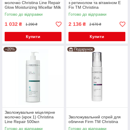
молочко Christina Line Repair
з ретинолом та вітаміном Е
Glow Moisturizing Micellar Milk
Fix TM Christina
300мл
Готово до відправки
Готово до відправки
1 032
2 136
₴
₴
1 290 ₴
2 670 ₴
Купити
Купити
–20%
Подарунок
Зволожувальне міцелярне
молочко (крок 1) Christina
Зволожувальний спрей для
Line Repair 500мл
обличчя Firm TM Christina
Готово до відправки
Готово до відправки