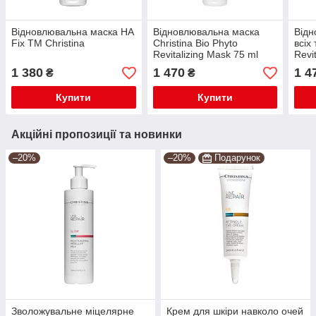
Відновлювальна маска HA
Відновлювальна маска
Відн
Fix TM Christina
Christina Bio Phyto
всіх
Revitalizing Mask 75 ml
Revi
TM C
1 380
1 470
1 4
₴
₴
Купити
Купити
Акційні пропозиції та новинки
–20%
–20%
Подарунок
Зволожувальне міцелярне
Крем для шкіри навколо очей