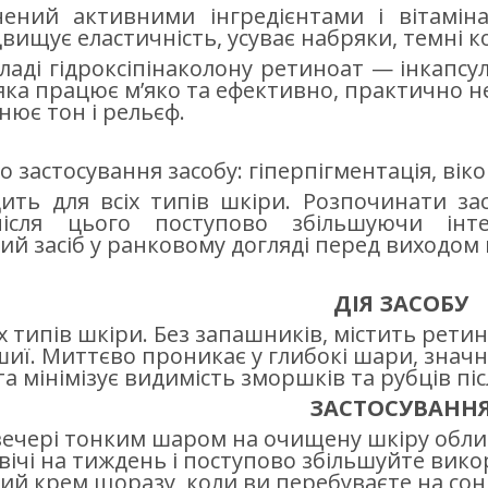
ачений активними інгредієнтами і вітамі
двищує еластичність, усуває набряки, темні к
кладі гідроксіпінаколону ретиноат — інкапс
 яка працює м’яко та ефективно, практично н
нює тон і рельєф.
 застосування засобу: гіперпігментація, віко
ить для всіх типів шкіри. Розпочинати за
після цього поступово збільшуючи інт
ий засіб у ранковому догляді перед виходом
ДІЯ ЗАСОБУ
іх типів шкіри. Без запашників, містить рет
шиї. Миттєво проникає у глибокі шари, знач
а мінімізує видимість зморшків та рубців піс
ЗАСТОСУВАНН
ечері тонким шаром на очищену шкіру облич
вічі на тиждень і поступово збільшуйте вико
ий крем щоразу, коли ви перебуваєте на сонц