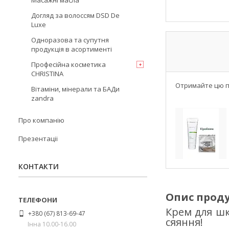
Масажні масла
Догляд за волоссям DSD De
Luxe
Одноразова та супутня
продукція в асортименті
Професійна косметика
CHRISTINA
Отримайте цю по
Вітаміни, мінерали та БАДи
zandra
Про компанію
Презентаціі
КОНТАКТИ
Опис прод
Крем для ш
+380 (67) 813-69-47
сяяння!
Інна 10.00-16.00