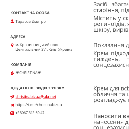
Засіб збаг
старіння, пі
Містить у с
Тарасов Дмитро
ретиноїдів,
шкіру, вирів
Показання до
м. Кропивницький пров.
Центральний 3\1, Київ, Україна
Крем підход
тиждень, 
сонцезахисн
💗CHRISTINA💗
Крем для вс
обличчя та 
christinabizua@ukr.net
розгладжує т
https://t.me/christinabizua
+38067 813 69 47
Наносити вв
нанесення д
сонцезахисн