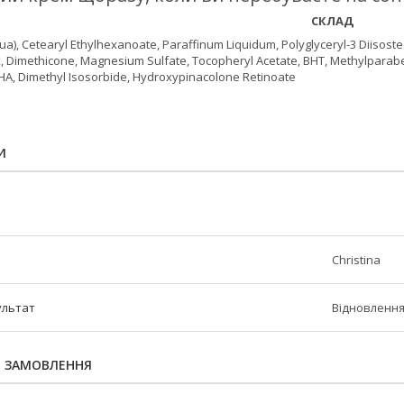
СКЛАД
a), Cetearyl Ethylhexanoate, Paraffinum Liquidum, Polyglyceryl-3 Diisoste
x, Dimethicone, Magnesium Sulfate, Tocopheryl Acetate, BHT, Methylparabe
BHA, Dimethyl Isosorbide, Hydroxypinacolone Retinoate
И
Christina
ультат
Відновленн
Я ЗАМОВЛЕННЯ