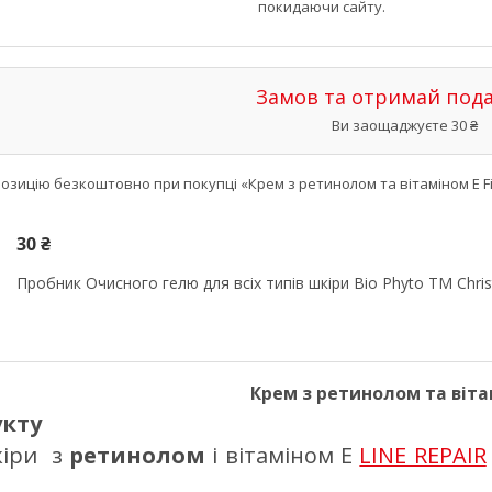
покидаючи сайту.
Замов та отримай под
Ви заощаджуєте 30 ₴
зицію безкоштовно при покупці «Крем з ретинолом та вітаміном Е Fix
30 ₴
Пробник Очисного гелю для всіх типів шкіри Bio Phyto TM Chris
Крем з ретинолом та віта
укту
кіри з
ретинолом
і вітаміном Е
LINE REPAIR