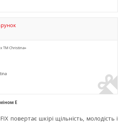
арунок
 TM Christina»
tina
міном Е
FIX повертає шкірі щільність, молодість і