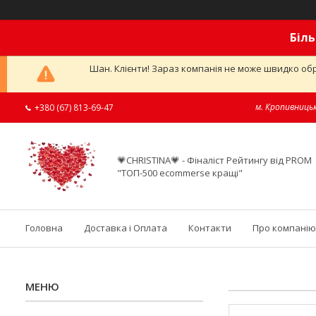
Біль
Шан. Клієнти! Зараз компанія не може швидко обр
м. Кропивницьк
+380 (67) 813-69-47
💗CHRISTINA💗 - Фіналіст Рейтингу від PROM
"ТОП-500 ecommerse кращі"
Головна
Доставка і Оплата
Контакти
Про компанію