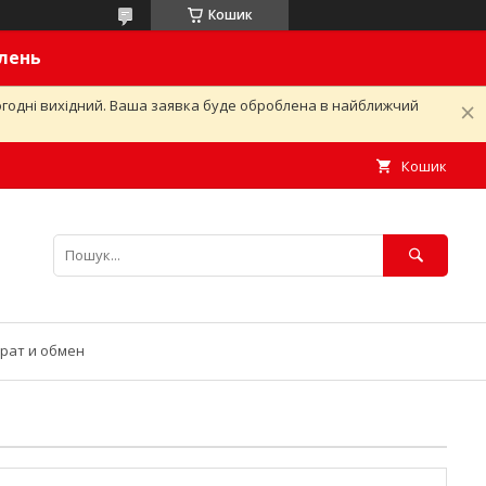
Кошик
влень
ьогодні вихідний. Ваша заявка буде оброблена в найближчий
Кошик
рат и обмен