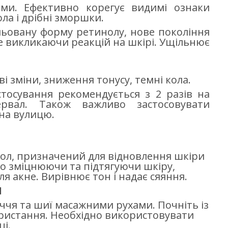
нами. Ефективно корегує видимі ознаки
ола і дрібні зморшки.
ульовану форму ретинолу, нове покоління
е викликаючи реакцій на шкірі. Ущільнює
ві зміни, зниження тонусу, темні кола.
стосування рекомендується з 2 разів на
ервал. Також важливо застосовувати
 на вулицю.
инол, призначений для відновлення шкіри
но зміцнюючи та підтягуючи шкіру,
ля акне. Вирівнює тон і надає сяяння.
Я
чя та шиї масажними рухами. Почніть із
ристання. ️Необхідно використовувати
і.