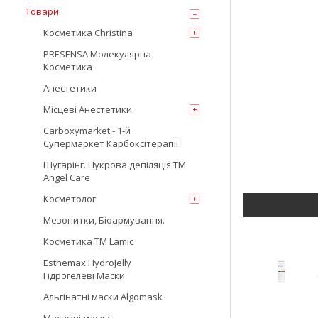
Товари
Косметика Christina
PRESENSA Молекулярна
Косметика
Анестетики
Місцеві Анестетики
Carboxymarket - 1-й
Супермаркет Карбоксітерапіі
Шугарінг. Цукрова депіляція TM
Angel Care
Косметолог
Мезонитки, Біоармування.
Косметика TM Lamic
Esthemax HydroJelly
Гідрогелеві Маски
Альгінатні маски Algomask