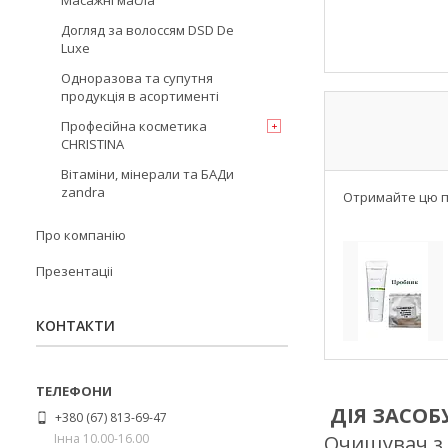
Масажні масла
Догляд за волоссям DSD De
Luxe
Одноразова та супутня
продукція в асортименті
Професійна косметика
CHRISTINA
Вітаміни, мінерали та БАДи
zandra
Отримайте цю п
Про компанію
Презентаціі
КОНТАКТИ
ДІЯ ЗАСОБ
+380 (67) 813-69-47
Інна 10.00-16.00
Очищувач з 