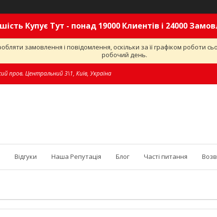
шість Купує Тут - понад 19000 Клиентів і 24000 Замо
обляти замовлення і повідомлення, оскільки за її графіком роботи с
робочий день.
ий пров. Центральний 3\1, Київ, Україна
Відгуки
Наша Репутація
Блог
Часті питання
Возв