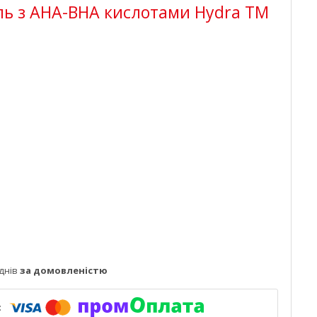
ь з AHA-BHA кислотами Hydra TM
днів
за домовленістю