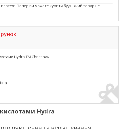
і платежі. Тепер ви можете купити будь-який товар не
арунок
отами Hydra TM Christina»
tina
 кислотами Hydra
ного очищення та відлущування