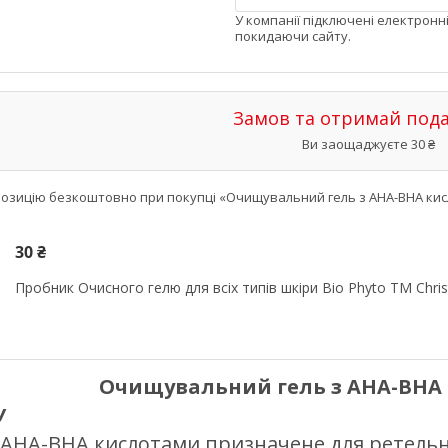
У компанії підключені електронн
покидаючи сайту.
Замов та отримай под
Ви заощаджуєте 30 ₴
озицію безкоштовно при покупці «Очищувальний гель з AHA-BHA кисл
30 ₴
Пробник Очисного гелю для всіх типів шкіри Bio Phyto TM Chris
Очищувальний гель з AHA-BHA
У
AHA-BHA кислотами призначене для ретель