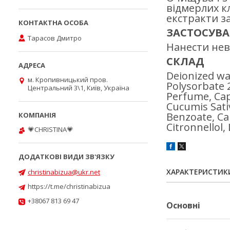
відмерлих к
екстракти з
ЗАСТОСУВ
Тарасов Дмитро
Нанести нев
СКЛАД
Deionized wat
м. Кропивницький пров.
Polysorbate 
Центральний 3\1, Київ, Україна
Perfume, Capr
Cucumis Sati
Benzoate, Cam
Citronnellol
💗CHRISTINA💗
ХАРАКТЕРИСТИК
christinabizua@ukr.net
https://t.me/christinabizua
+38067 813 69 47
Основні