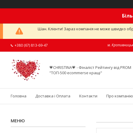
Біль
Шан. Клієнти! Зараз компанія не може швидко обр
м. Кропивницьк
+380 (67) 813-69-47
💗CHRISTINA💗 - Фіналіст Рейтингу від PROM
"ТОП-500 ecommerse кращі"
Головна
Доставка і Оплата
Контакти
Про компанію