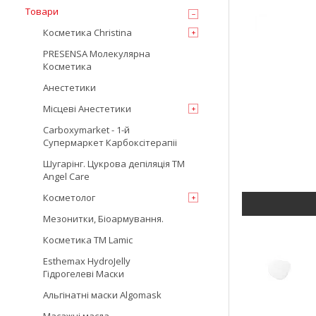
Товари
Косметика Christina
PRESENSA Молекулярна
Косметика
Анестетики
Місцеві Анестетики
Carboxymarket - 1-й
Супермаркет Карбоксітерапіі
Шугарінг. Цукрова депіляція TM
Angel Care
Косметолог
Мезонитки, Біоармування.
Косметика TM Lamic
Esthemax HydroJelly
Гідрогелеві Маски
Альгінатні маски Algomask