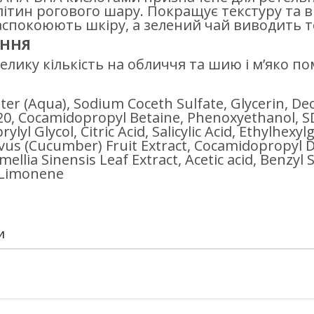
літин рогового шару. Покращує текстуру та 
аспокоюють шкіру, а зелений чай виводить то
АННЯ
елику кількість на обличчя та шию і м’яко 
er (Aqua), Sodium Coceth Sulfate, Glycerin, Decy
20, Cocamidopropyl Betaine, Phenoxyethanol, SD
ylyl Glycol, Citric Acid, Salicylic Acid, Ethylhexy
vus (Cucumber) Fruit Extract, Cocamidopropyl 
ellia Sinensis Leaf Extract, Acetic acid, Benzyl 
, Limonene
И