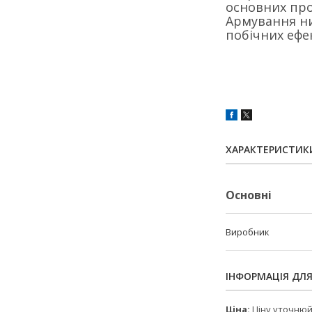
основних про
Армування н
побічних ефек
ХАРАКТЕРИСТИК
Основні
Виробник
ІНФОРМАЦІЯ ДЛ
Ціна:
Ціну уточню