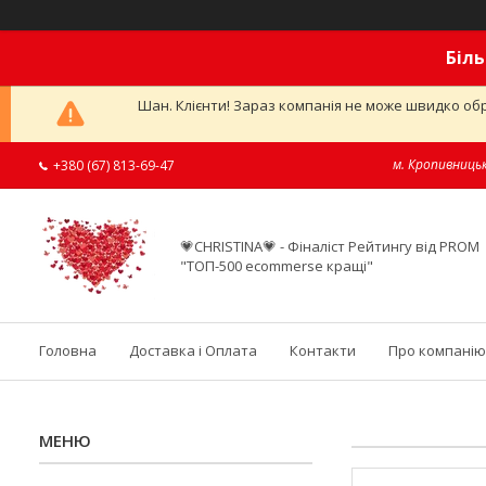
Біль
Шан. Клієнти! Зараз компанія не може швидко обр
м. Кропивницьк
+380 (67) 813-69-47
💗CHRISTINA💗 - Фіналіст Рейтингу від PROM
"ТОП-500 ecommerse кращі"
Головна
Доставка і Оплата
Контакти
Про компанію