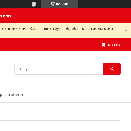
Кошик
влень
ьогодні вихідний. Ваша заявка буде оброблена в найближчий
Кошик
рат и обмен