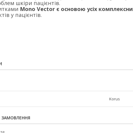
блем шкіри пацієнтів.
итками
Mono Vector є основою усіх комплексн
тів у пацієнтів.
И
Korus
Я ЗАМОВЛЕННЯ
йте