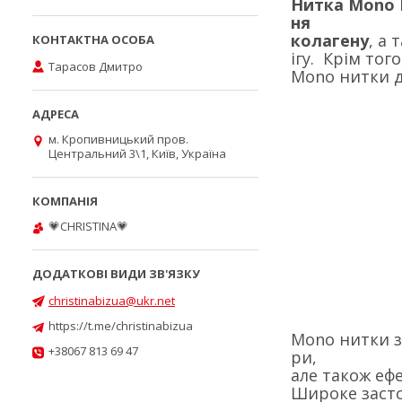
Нитка Mono 
ня
колагену
, а
ігу. Крім того
Тарасов Дмитро
Mono нитки д
м. Кропивницький пров.
Центральний 3\1, Київ, Україна
💗CHRISTINA💗
christinabizua@ukr.net
https://t.me/christinabizua
Mono нитки з
+38067 813 69 47
ри,
але також ефе
Широке засто