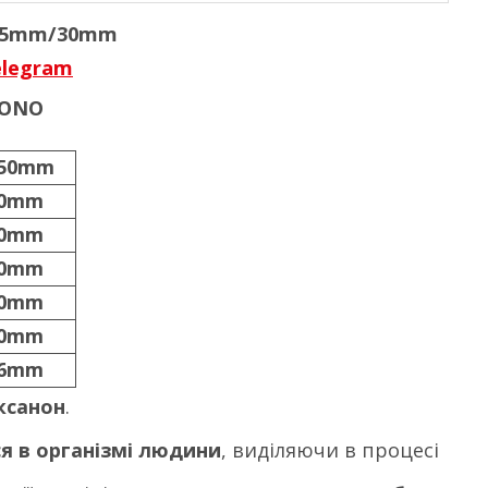
 25mm/30mm
elegram
MONO
50mm
90mm
80mm
70mm
50mm
30mm
16mm
ксанон
.
я в організмі людини
, виділяючи в процесі