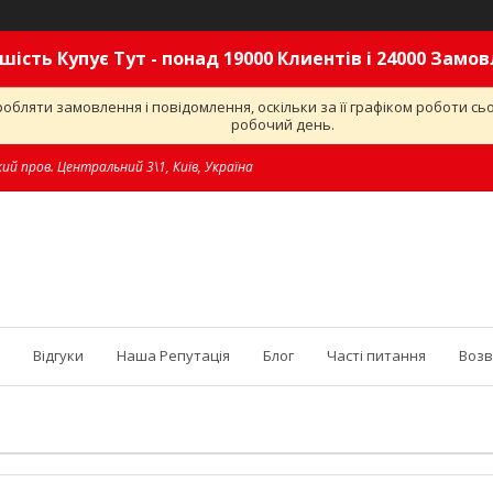
шість Купує Тут - понад 19000 Клиентів і 24000 Замо
обляти замовлення і повідомлення, оскільки за її графіком роботи с
робочий день.
ий пров. Центральний 3\1, Київ, Україна
Відгуки
Наша Репутація
Блог
Часті питання
Возв