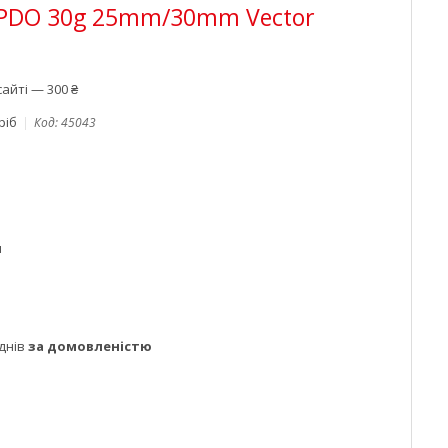
PDO 30g 25mm/30mm Vector
айті — 300 ₴
ріб
Код:
45043
м
днів
за домовленістю