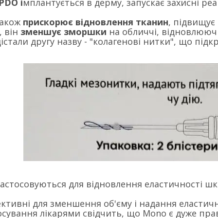
PDO і
мплантується в дерму, запускає захисні реа
 також
прискорює відновлення тканин
, підвищує
, він
зменшує зморшки
на обличчі, відновлююч
істали другу назву - "колагенові нитки", що під
астосовуються для відновлення еластичності шкі
ктивні для зменшення об'єму і надання еластично
сування лікарями свідчить, що Mono є дуже пр