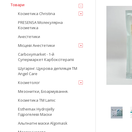
Товари
Косметика Christina
PRESENSA Молекулярна
Косметика
Анестетики
Місцеві Анестетики
Carboxymarket - 1-й
Супермаркет Карбоксітерапіі
Шугарінг. Цукрова депіляція TM
Angel Care
Косметолог
Мезонитки, Біоармування.
Косметика TM Lamic
Esthemax HydroJelly
Гідрогелеві Маски
Альгінатні маски Algomask