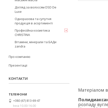
Масажні масла
Догляд за волоссям DSD De
Luxe
Одноразова та супутня
продукція в асортименті
Професійна косметика
CHRISTINA
Вітаміни, мінерали та БАДи
zandra
Про компанію
Презентаціі
КОНТАКТИ
Матеріалом в
Полидиаксан
+380 (67) 813-69-47
розпаду вугле
Інна 10.00-16.00