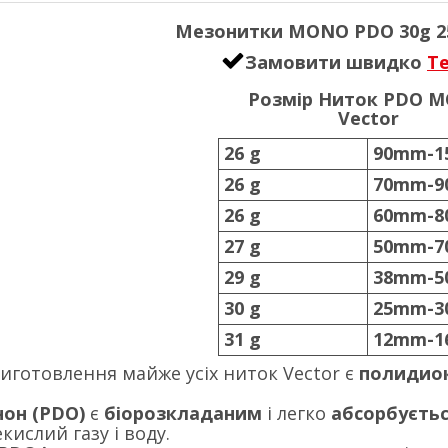
Мезонитки MONO PDO 30g
Замовити швидко
T
Розмір Ниток PDO 
Vector
26 g
90mm-1
26 g
70mm-
26 g
60mm-
27 g
50mm-
29 g
38mm-
30 g
25mm-
31 g
12mm-
иготовлення майже усіх ниток Vector є
полидио
он (PDO)
є
біорозкладаним
і легко
абсорбуєтьс
кислий газу і воду.