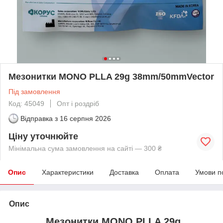
Мезонитки MONO PLLA 29g 38mm/50mmVector
Під замовлення
Код: 45049
Опт і роздріб
Відправка з
16 серпня 2026
Ціну уточнюйте
Мінімальна сума замовлення на сайті — 300 ₴
Опис
Характеристики
Доставка
Оплата
Умови п
Опис
Мезонитки MONO PLLA 29g