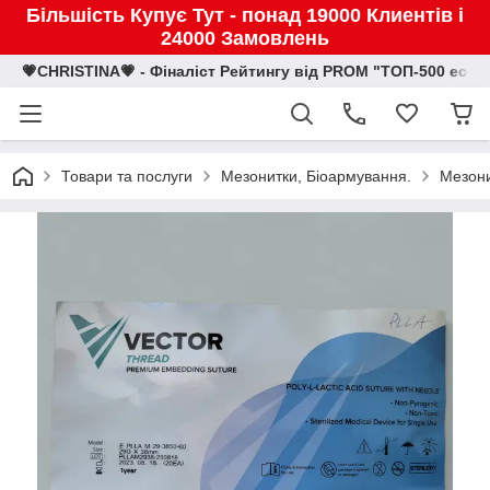
Більшість Купує Тут - понад 19000 Клиентів і
24000 Замовлень
💗CHRISTINA💗 - Фіналіст Рейтингу від PROM "ТОП-500 eco
Товари та послуги
Мезонитки, Біоармування.
Мезон