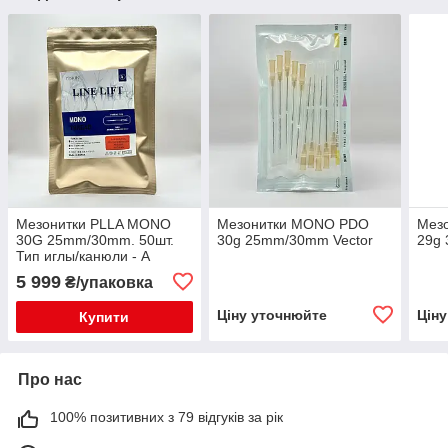
Мезонитки PLLA MONO
Мезонитки MONO PDO
Мез
30G 25mm/30mm. 50шт.
30g 25mm/30mm Vector
29g
Тип иглы/канюли - A
5 999
₴/упаковка
Ціну уточнюйте
Цін
Купити
Про нас
100% позитивних з 79 відгуків за рік