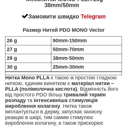
38mm/50mm
Замовити швидко
Telegram
Размер Нитей PDO MONO Vector
26 g
90mm-150mm
27 g
50mm-70mm
29 g
38mm-50mm
30 g
25mm-30mm
Нитка Mono PLLA
є такою ж простою гладкою
ниткою, єдиним винятком є
​​матеріал нитки –
PLLA (полімолочна кислота)
. Відмінність його
від простого PDO більш
тривалий термін
розпаду
та
інтенсивніша стимуляція
вироблення колагену
. Нитка також
імплантується в дерму, запускає захисну
реакцію в шкірі, тим самим стимулює
вироблення колагену, а також прискорює