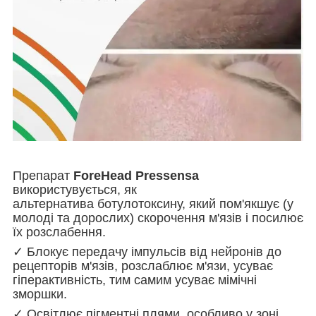
Препарат
ForeHead Pressensa
використувується, як
альтернатива ботулотоксину, який пом'якшує (у
молоді та дорослих) скорочення м'язів і посилює
їх розслабення.
✓ Блокує передачу імпульсів від нейронів до
рецепторів м'язів, розслаблює м'язи, усуває
гіперактивність, тим самим усуває мімічні
зморшки.
✓ Освітлює пігментні плями, особливо у зоні