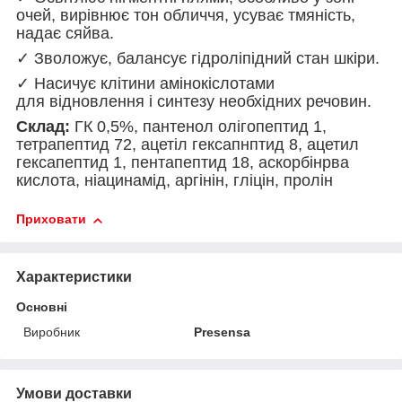
очей, вирівнює тон обличчя, усуває тмяність,
надає сяйва.
✓ Зволожує, балансує гідроліпідний стан шкіри.
✓ Насичує клітини амінокіслотами
для відновлення і синтезу необхідних речовин.
Склад:
ГК 0,5%, пантенол олігопептид 1,
тетрапептид 72, ацетіл гексапнптид 8, ацетил
гексапептид 1, пентапептид 18, аскорбінрва
кислота, ніацинамід, аргінін, гліцін, пролін
Приховати
Характеристики
Основні
Виробник
Presensa
Умови доставки