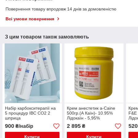
Повернення товару впродовж 14 днів за домовленістю
Всі умови повернення
З цим товаром також замовляють
Набір карбокситерапії на
Крем анестетик a-Caine
Крем
5 процедур IBC CO2 2
500гр.(А Каїн)- 10.95%
F&E 
шприца
Лідокаїн - 5,95%
Лідо
Прилокаїн - 5% (Відео)
(Від
900
2 895
520
₴/набір
₴
Купити
Купити