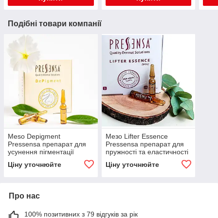
Подібні товари компанії
Meso Depigment
Мезо Lifter Essence
Pressensa препарат для
Pressensa препарат для
усунення пігментації
пружності та еластичності
шкіри, 2мл
тканин шкіри, 2мл
Ціну уточнюйте
Ціну уточнюйте
Про нас
100% позитивних з 79 відгуків за рік