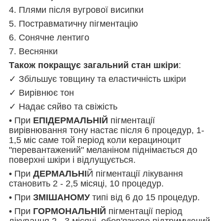
4. Плями після вугрової висипки
5. Постравматичну пігментацію
6. Сонячне лентиго
7. Веснянки
Також покращує загальний стан шкіри
:
✓ Збільшує товщину та еластичність шкіри
✓ Вирівнює тон
✓ Надає сяйво та свіжість
• При
ЕПІДЕРМАЛЬНІЙ
пігментації
вирівнювання тону настає після 6 процедур, 1-
1,5 міс саме той період коли керациноцит
"перевантажений" меланіном піднімається до
поверхні шкіри і відлущується.
• При
ДЕРМАЛЬНІ
Й пігментації лікування
становить 2 - 2,5 місяці, 10 процедур.
• При
ЗМІШАНОМУ
типі від 6 до 15 процедур.
• При
ГОРМОНАЛЬНІЙ
пігментації період