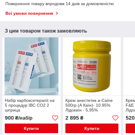
Повернення товару впродовж 14 днів за домовленістю
Всі умови повернення
З цим товаром також замовляють
Набір карбокситерапії на
Крем анестетик a-Caine
Крем
5 процедур IBC CO2 2
500гр.(А Каїн)- 10.95%
F&E 
шприца
Лідокаїн - 5,95%
Лідо
Прилокаїн - 5% (Відео)
(Від
900
2 895
520
₴/набір
₴
Купити
Купити