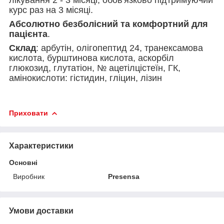
лікування 2 - 3 місяці, обов'язково підтримуючий
курс раз на 3 місяці.
Абсолютно безболісний та комфортний для
пацієнта
.
Склад
: арбутін, олігопептид 24, транексамова
кислота, бурштинова кислота, аскорбіл
глюкозид, глутатіон, № ацетілцістеїн, ГК,
амінокислоти: гістидин, гліцин, лізин
Приховати
Характеристики
Основні
Виробник
Presensa
Умови доставки