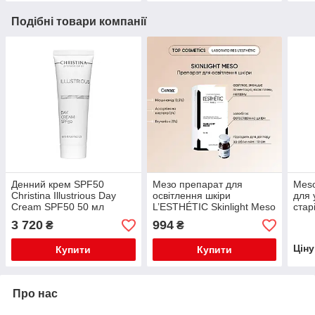
Подібні товари компанії
Денний крем SPF50
Мезо препарат для
Meso
Christina Illustrious Day
освітлення шкіри
для 
Cream SPF50 50 мл
L’ESTHÉTIC Skinlight Meso
стар
, 5мл
3 720
994
₴
₴
Цін
Купити
Купити
Про нас