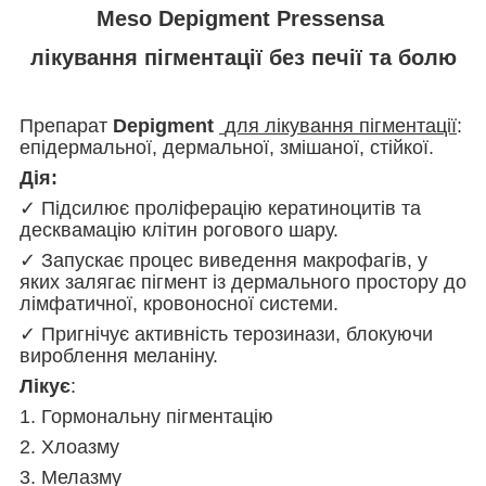
Meso Depigment Pressensa
лікування пігментації без печії та болю
Препарат
Depigment
для лікування пігментації
:
епідермальної, дермальної, змішаної, стійкої.
Дія:
✓ Підсилює проліферацію кератиноцитів та
десквамацію клітин рогового шару.
✓ Запускає процес виведення макрофагів, у
яких залягає пігмент із дермального простору до
лімфатичної, кровоносної системи.
✓ Пригнічує активність терозинази, блокуючи
вироблення меланіну.
Лікує
:
1. Гормональну пігментацію
2. Хлоазму
3. Мелазму