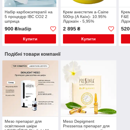
Набір карбокситерапії на
Крем анестетик a-Caine
Крем
5 процедур IBC CO2 2
500гр.(А Каїн)- 10.95%
F&E 
шприца
Лідокаїн - 5,95%
Лідо
Прилокаїн - 5% (Відео)
(Від
900
2 895
520
₴/набір
₴
Купити
Купити
Подібні товари компанії
Мезо препарат для
Meso Depigment
освітлення шкіри
Pressensa препарат для