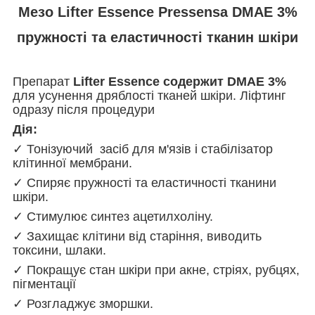
Мезо Lifter Essence Pressensa DMAE 3%
пружності та еластичності тканин шкіри
Препарат
Lifter Essence содержит DMAE 3%
д
ля усунення дряблості тканей шкіри. Ліфтинг
одразу після процедури
Дія:
✓ Тонізуючий засіб для м'язів і с
табілізатор
клітинної мембрани
.
✓ Спиряє пружності та еластичності тканини
шкіри.
✓ Стимулює синтез ацетилхоліну.
✓ Захищає клітини від старіння, виводить
токсини, шлаки.
✓ Покращує стан шкіри при акне, стріях, рубцях,
пігментації
✓ Розгладжує зморшки.