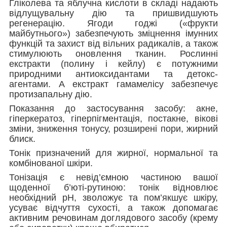
Гліколева та яблучна кислоти в складі надають
відлущувальну дію та пришвидшують
регенерацію. Ягоди годжі («фрукти
майбутнього») забезпечують зміцнення імунних
функцій та захист від вільних радикалів, а також
стимулюють оновлення тканин. Рослинні
екстракти (полину і кейлу) є потужними
природними антиоксидантами та детокс-
агентами. А екстракт гамамелісу забезпечує
протизапальну дію.
Показання до застосування засобу: акне,
гіперкератоз, гіперпігментація, постакне, вікові
зміни, зниження тонусу, розширені пори, жирний
блиск.
Тонік призначений для жирної, нормальної та
комбінованої шкіри.
Тонізація є невід’ємною частиною вашої
щоденної б’юті-рутиною: тонік відновлює
необхідний pH, зволожує та пом’якшує шкіру,
усуває відчуття сухості, а також допомагає
активним речовинам доглядового засобу (крему