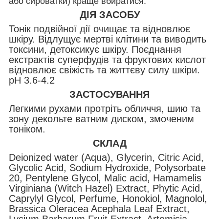
або сироватки) краще вбиратися.
ДІЯ ЗАСОБУ
Тонік подвійної дії очищає та відновлює
шкіру. Відлущує мертві клітини та виводить
токсини, детоксикує шкіру. Поєднання
екстрактів суперфудів та фруктових кислот
відновлює свіжість та життєву силу шкіри.
pH 3.6-4.2
ЗАСТОСУВАННЯ
Легкими рухами протріть обличчя, шию та
зону декольте ватним диском, змоченим
тоніком.
СКЛАД
Deionized water (Aqua), Glycerin, Citric Acid,
Glycolic Acid, Sodium Hydroxide, Polysorbate
20, Pentylene Glycol, Malic acid, Hamamelis
Virginiana (Witch Hazel) Extract, Phytic Acid,
Caprylyl Glycol, Perfume, Honokiol, Magnolol,
Brassica Oleracea Acephala Leaf Extract,