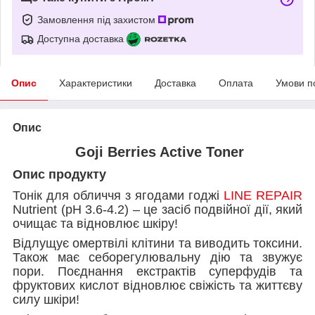
Замовлення під захистом
Доступна доставка
Опис
Характеристики
Доставка
Оплата
Умови п
Опис
Goji Berries Active Toner
Опис продукту
Тонік для обличчя з ягодами годжі
LINE REPAIR
Nutrient (pH 3.6-4.2) – це засіб подвійної дії, який
очищає та відновлює шкіру!
Відлущує омертвілі клітини та виводить токсини.
Також має себорегулювальну дію та звужує
пори. Поєднання екстрактів суперфудів та
фруктових кислот відновлює свіжість та життєву
силу шкіри!