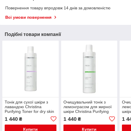
Повернення товару впродовж 14 днів за домовленістю
Всі умови повернення
Подібні товари компанії
Тонік для сухої шкіри з
Очищувальний тонік з
Очищ
лавандою Christina
лемонграсом для жирної
лемо
Purifying Toner for dry skin
шкіри Christina Purifying
шкір
with Lavender 300 ml
Toner for oily skin with
Toner
1 440
1 440
1 4
₴
₴
Lemongrass 300 мл
Lemo
Купити
Купити