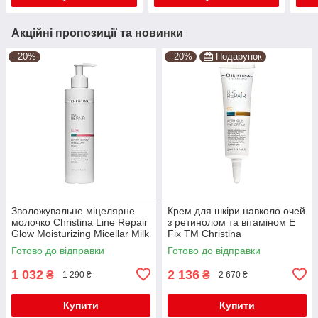
Акційні пропозиції та новинки
–20%
–20%
Подарунок
Зволожувальне міцелярне
Крем для шкіри навколо очей
молочко Christina Line Repair
з ретинолом та вітаміном Е
Glow Moisturizing Micellar Milk
Fix TM Christina
300мл
Готово до відправки
Готово до відправки
1 032
2 136
₴
₴
1 290 ₴
2 670 ₴
Купити
Купити