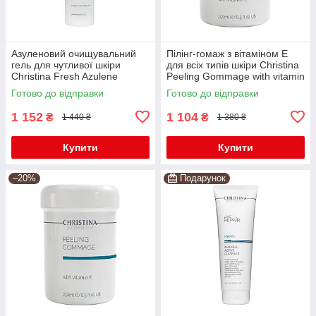
Азуленовий очищувальний
Пілінг-гомаж з вітаміном Е
гель для чутливої шкіри
для всіх типів шкіри Christina
Christina Fresh Azulene
Peeling Gommage with vitamin
Cleansing Gel 300 мл
E, 250 мл
Готово до відправки
Готово до відправки
1 152
1 104
₴
₴
1 440 ₴
1 380 ₴
Купити
Купити
–20%
Подарунок