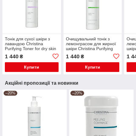
Тонік для сухої шкіри з
Очищувальний тонік з
Очищ
лавандою Christina
лемонграсом для жирної
лемо
Purifying Toner for dry skin
шкіри Christina Purifying
шкір
with Lavender 300 ml
Toner for oily skin with
Toner
1 440
1 440
1 4
₴
₴
Lemongrass 300 мл
Lemo
Купити
Купити
Акційні пропозиції та новинки
–20%
–20%