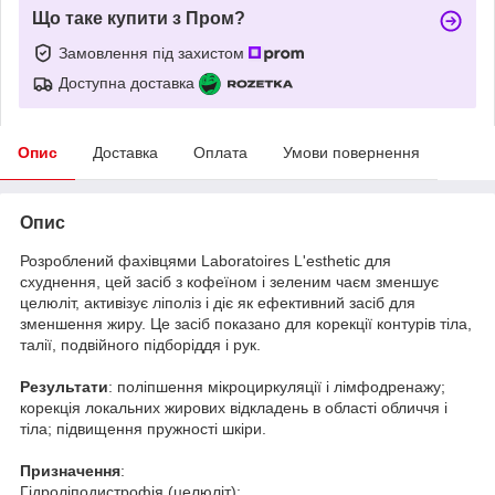
Що таке купити з Пром?
Замовлення під захистом
Доступна доставка
Опис
Доставка
Оплата
Умови повернення
Опис
Розроблений фахівцями Laboratoires L'esthetic для
схуднення, цей засіб з кофеїном і зеленим чаєм зменшує
целюліт, активізує ліполіз і діє як ефективний засіб для
зменшення жиру. Це засіб показано для корекції контурів тіла,
талії, подвійного підборіддя і рук.
Результати
: поліпшення мікроциркуляції і лімфодренажу;
корекція локальних жирових відкладень в області обличчя і
тіла; підвищення пружності шкіри.
Призначення
:
Гідроліподистрофія (целюліт);