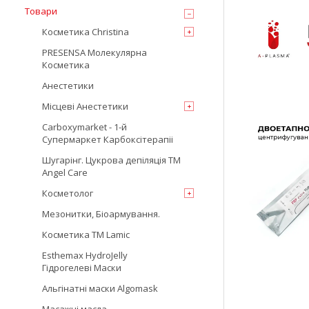
Товари
Косметика Christina
PRESENSA Молекулярна
Косметика
Анестетики
Місцеві Анестетики
Carboxymarket - 1-й
Супермаркет Карбоксітерапіі
Шугарінг. Цукрова депіляція TM
Angel Care
Косметолог
Мезонитки, Біоармування.
Косметика TM Lamic
Esthemax HydroJelly
Гідрогелеві Маски
Альгінатні маски Algomask