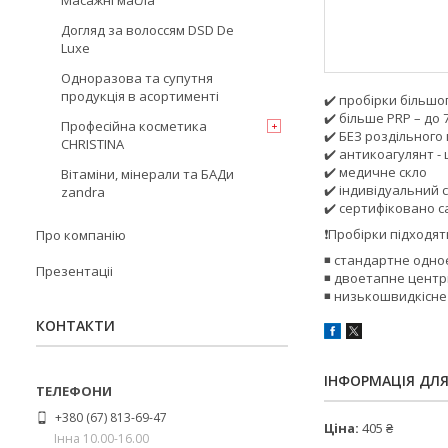
Масажні масла
Догляд за волоссям DSD De
Luxe
Одноразова та супутня
продукція в асортименті
✔️ пробірки більшог
✔️ більше PRP – до 7
Професійна косметика
✔️ БЕЗ роздільного
CHRISTINA
✔️ антикоагулянт - 
✔️ медичне скло
Вітаміни, мінерали та БАДи
✔️ індивідуальний 
zandra
✔️ сертифіковано с
❗️Пробірки підходя
Про компанію
◾️ стандартне одн
Презентаціі
◾️ двоетапне цент
◾️ низькошвидкісн
КОНТАКТИ
ІНФОРМАЦІЯ ДЛ
+380 (67) 813-69-47
Ціна:
405 ₴
Інна 10.00-16.00