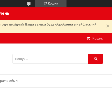
Кошик
влень
ьогодні вихідний. Ваша заявка буде оброблена в найближчий
Кошик
рат и обмен