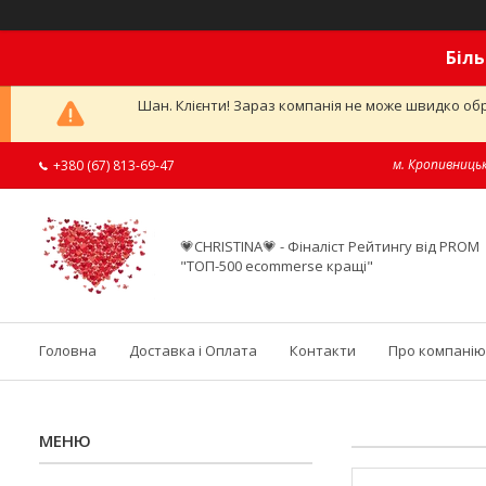
Біль
Шан. Клієнти! Зараз компанія не може швидко обр
м. Кропивницьк
+380 (67) 813-69-47
💗CHRISTINA💗 - Фіналіст Рейтингу від PROM
"ТОП-500 ecommerse кращі"
Головна
Доставка і Оплата
Контакти
Про компанію