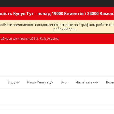
шість Купує Тут - понад 19000 Клиентів і 24000 Замо
обляти замовлення і повідомлення, оскільки за її графіком роботи с
робочий день.
ий пров. Центральний 3\1, Київ, Україна
Відгуки
Наша Репутація
Блог
Часті питання
Возв