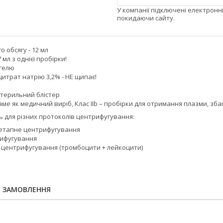
У компанії підключені електронн
покидаючи сайту.
о обсягу - 12 мл
 мл з однієї пробірки!
 гелю
цитрат натрію 3,2% - НЕ щипає!
стерильний блістер
аме як медичний виріб, Клас IIb – пробірки для отримання плазми, зб
ть для різних протоколів центрифугування:
оетапне центрифугування
рифугування
е центрифугування (тромбоцити + лейкоцити)
Я ЗАМОВЛЕННЯ