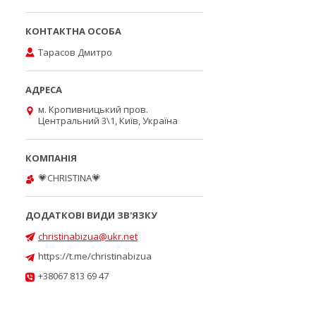
Тарасов Дмитро
м. Кропивницький пров.
Центральний 3\1, Київ, Україна
💗CHRISTINA💗
christinabizua@ukr.net
https://t.me/christinabizua
+38067 813 69 47