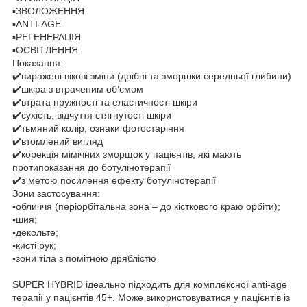
▪️ЗВОЛОЖЕННЯ
▪️ANTI-AGE
▪️РЕГЕНЕРАЦІЯ
▪️ОСВІТЛЕННЯ
Показання:
✔️виражені вікові зміни (дрібні та зморшки середньої глибини)
✔️шкіра з втраченим об’ємом
✔️втрата пружності та еластичності шкіри
✔️сухість, відчуття стягнутості шкіри
✔️тьмяний колір, ознаки фотостаріння
✔️втомлений вигляд
✔️корекція мімічних зморщок у пацієнтів, які мають
протипоказання до ботулінотерапії
✔️з метою посилення ефекту ботулінотерапії
Зони застосування:
▪️обличчя (періорбітальна зона – до кісткового краю орбіти);
▪️шия;
▪️декольте;
▪️кисті рук;
▪️зони тіла з помітною дряблістю
SUPER HYBRID ідеально підходить для комплексної anti-age
терапії у пацієнтів 45+. Може використовуватися у пацієнтів із