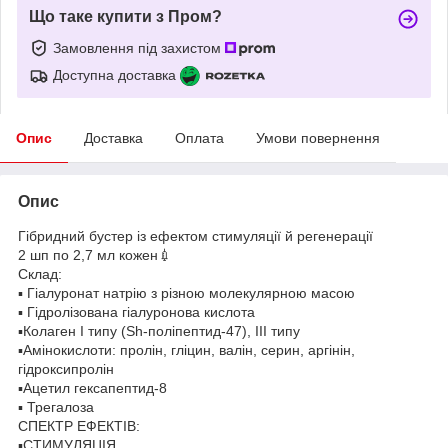
Що таке купити з Пром?
Замовлення під захистом
Доступна доставка
Опис
Доставка
Оплата
Умови повернення
Опис
Гібридний бустер із ефектом стимуляції й регенерації
2 шп по 2,7 мл кожен💉
Склад:
▪️ Гіалуронат натрію з різною молекулярною масою
▪️ Гідролізована гіалуронова кислота
▪️Колаген I типу (Sh-поліпептид-47), III типу
▪️Амінокислоти: пролін, гліцин, валін, серин, аргінін,
гідроксипролін
▪️Ацетил гексапептид-8
▪️ Трегалоза
СПЕКТР ЕФЕКТІВ:
▪️СТИМУЛЯЦІЯ