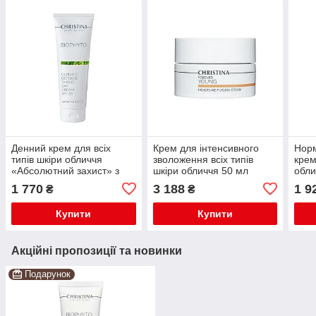
Денний крем для всіх
Крем для інтенсивного
Норм
типів шкіри обличчя
зволоження всіх типів
крем
«Абсолютний захист» з
шкіри обличчя 50 мл
обли
SPF 20 с тоном Bio Phyto
Forever Young TM
Chri
1 770
3 188
1 9
₴
₴
TM Christina
Christina
Купити
Купити
Акційні пропозиції та новинки
Подарунок