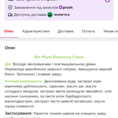
Замовлення під захистом
Доступна доставка
Опис
Характеристики
Доставка
Оплата
Умови п
Опис
Bio
Phyto
Balancing Cream
Дія:
Володіє зволожуючим і пом'якшувальною діями.
Нормалізує вироблення шкірного себума, зменшуючи жирний
блиск. Заспокоює і освіжає шкіру.
Активні компоненти:
Деіонізована вода, екстракт кори
коричника цейлонського, саркозин, масло ши, масло
солодкого мигдалю, екстракт квіток календули звичайної, олія
насіння соняшника, сік листя алое барбадосского,
мальтодекстрин, екстракт листя камелії китайської, масло
герані плямистої.
Застосування:
Нанести тонким шаром на очищену шкіру