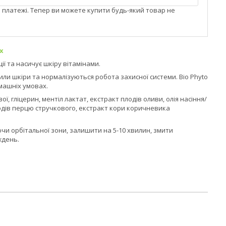
і платежі. Тепер ви можете купити будь-який товар не
x
ї та насичує шкіру вітамінами.
или шкіри та нормалізуються робота захисної системи. Bio Phyto
омашніх умовах.
, гліцерин, ментіл лактат, екстракт плодів оливи, олія насіння/
плодів перцю стручкового, екстракт кори коричневика
ючи орбітальної зони, залишити на 5-10 хвилин, змити
ждень.