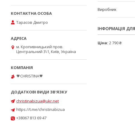
Виробник
Тарасов Дмитро
ІНФОРМАЦІЯ ДЛ
Ціна:
2 790 ₴
м. Кропивницький пров.
Центральний 3\1, Київ, Україна
💗CHRISTINA💗
christinabizua@ukr.net
https://t.me/christinabizua
+38067 813 69 47