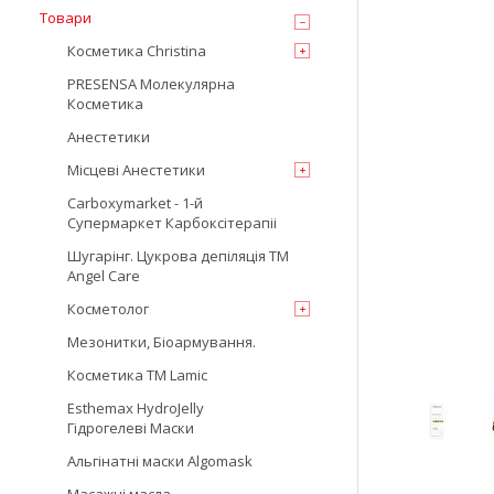
Товари
Косметика Christina
PRESENSA Молекулярна
Косметика
Анестетики
Місцеві Анестетики
Carboxymarket - 1-й
Супермаркет Карбоксітерапіі
Шугарінг. Цукрова депіляція TM
Angel Care
Косметолог
Мезонитки, Біоармування.
Косметика TM Lamic
Esthemax HydroJelly
Гідрогелеві Маски
Альгінатні маски Algomask