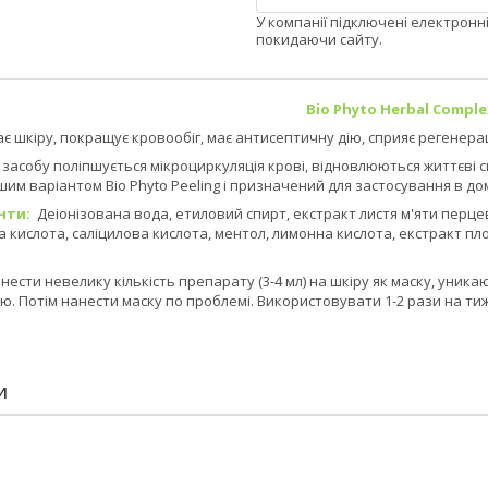
У компанії підключені електронн
покидаючи сайту.
Bio
Phyto
Herbal Comple
 шкіру, покращує кровообіг, має антисептичну дію, сприяє регенераці
 засобу поліпшується мікроциркуляція крові, відновлюються життєві с
шим варіантом Bio Phyto Peeling і призначений для застосування в д
нти:
Деіонізована вода, етиловий спирт, екстракт листя м'яти перцевої
на кислота, саліцилова кислота, ментол, лимонна кислота, екстракт 
нести невелику кількість препарату (3-4 мл) на шкіру як маску, уника
. Потім нанести маску по проблемі. Використовувати 1-2 рази на ти
И