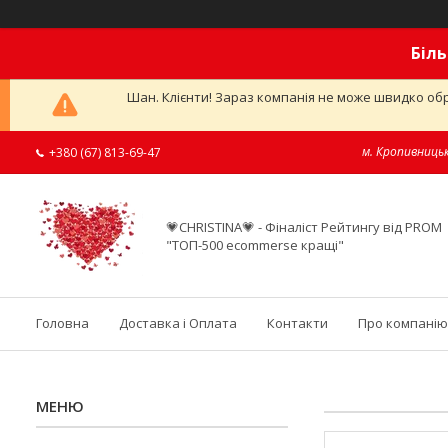
Біль
Шан. Клієнти! Зараз компанія не може швидко обр
м. Кропивницьк
+380 (67) 813-69-47
💗CHRISTINA💗 - Фіналіст Рейтингу від PROM
"ТОП-500 ecommerse кращі"
Головна
Доставка і Оплата
Контакти
Про компанію