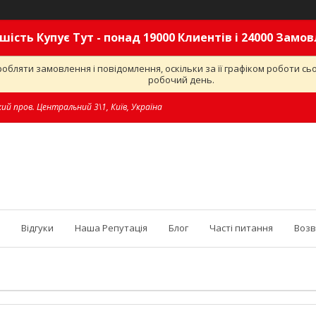
шість Купує Тут - понад 19000 Клиентів і 24000 Замо
обляти замовлення і повідомлення, оскільки за її графіком роботи с
робочий день.
ий пров. Центральний 3\1, Київ, Україна
Відгуки
Наша Репутація
Блог
Часті питання
Возв