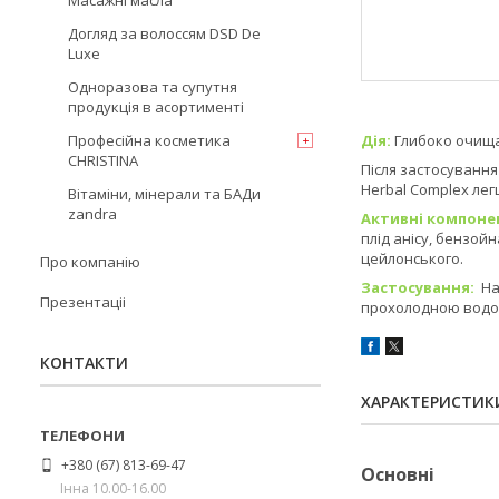
Масажні масла
Догляд за волоссям DSD De
Luxe
Одноразова та супутня
продукція в асортименті
Професійна косметика
Дія:
Глибоко очищає
CHRISTINA
Після застосування
Herbal Complex лег
Вітаміни, мінерали та БАДи
zandra
Активні компоне
плід анісу, бензой
цейлонського.
Про компанію
Застосування:
На
Презентаціі
прохолодною водою
КОНТАКТИ
ХАРАКТЕРИСТИК
+380 (67) 813-69-47
Основні
Інна 10.00-16.00