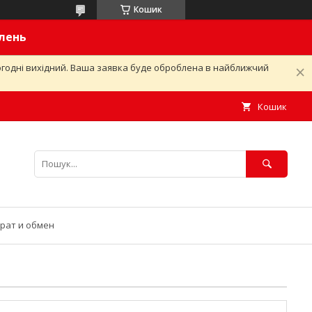
Кошик
влень
ьогодні вихідний. Ваша заявка буде оброблена в найближчий
Кошик
рат и обмен