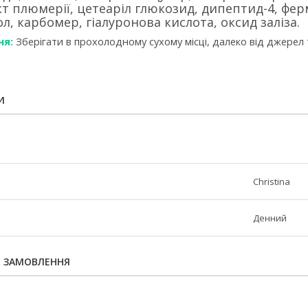
акт плюмерії, цетеаріл глюкозид, дипептид-4, фе
, карбомер, гіалуронова кислота, оксид заліза.
ня:
Зберігати в прохолодному сухому місці, далеко від джерел
И
Christina
Денний
Я ЗАМОВЛЕННЯ