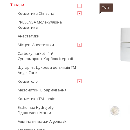
Товари
Топ
Косметика Christina
PRESENSA Молекулярна
Косметика
Анестетики
Місцеві Анестетики
Carboxymarket - 1-й
Супермаркет Карбоксітерапіі
Шугарінг. Цукрова депіляція TM
Angel Care
Косметолог
Мезонитки, Біоармування.
Косметика TM Lamic
Esthemax HydroJelly
Гідрогелеві Маски
Альгінатні маски Algomask