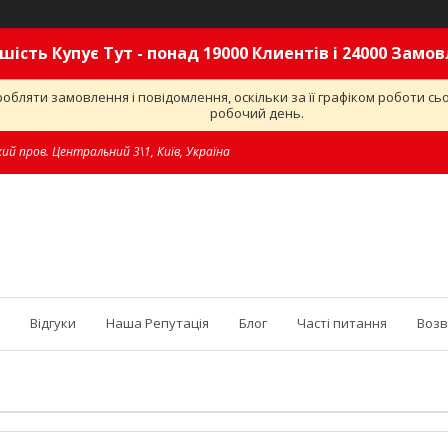
шість Купує Тут - понад 19000 Клиентів і 24000 Замо
обляти замовлення і повідомлення, оскільки за її графіком роботи с
робочий день.
ий пров. Центральний 3\1, Київ, Україна
Відгуки
Наша Репутація
Блог
Часті питання
Возв