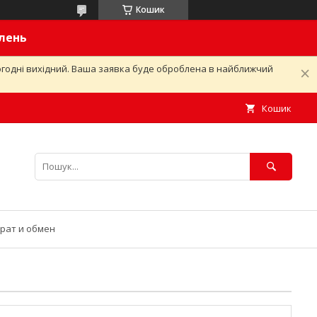
Кошик
влень
ьогодні вихідний. Ваша заявка буде оброблена в найближчий
Кошик
рат и обмен