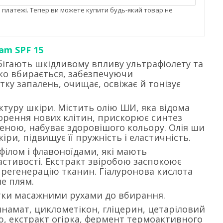
і платежі. Тепер ви можете купити будь-який товар не
am SPF 15
обігають шкідливому впливу ультрафіолету та
дко вбирається, забезпечуючи
ку запалень, очищає, освіжає й тонізує
туру шкіри. Містить олію ШИ, яка відома
орення нових клітин, прискорює синтез
женою, набуває здоровішого кольору. Олія ши
ри, підвищує її пружність і еластичність.
ілом і флавоноїдами, які мають
стивості. Екстракт звіробою заспокоює
 регенерацію тканин. Гіалуронова кислота
не плям.
тки масажними рухами до вбирання.
инамат, циклометікон, гліцерин, цетаріловий
ю, екстракт огірка, фермент термоактивного