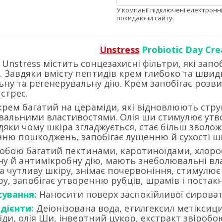
У компанії підключені електронн
покидаючи сайту.
Unstress
Probiotic Day Cre
Unstress містить сонцезахисні фільтри, які зап
. Завдяки вмісту пептидів крем глибоко та шви
ну та регенерувальну дію. Крем запобігає розвит
 стрес.
рем багатий на цераміди, які відновлюють струк
вальними властивостями. Олія ши стимулює утв
вдяки чому шкіра згладжується, стає більш зволо
нню пошкоджень, запобігає лущенню й сухості шкі
робою багатий пектинами, каротиноїдами, хлороф
у й антимікробну дію, мають знеболювальні вла
а чутливу шкіру, знімає почервоніння, стимулює
ру, запобігає утворенню рубців, шрамів і постак
сування:
Наносити поверх заспокійливої сирова
едієнти:
Деіонізована вода, етилгексил метіксиц
іди, олія Ши, інвертний цукор, екстракт звіробо