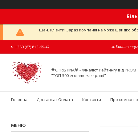
Біль
Шан. Клієнти! Зараз компанія не може швидко обр
м. Кропивницьк
+380 (67) 813-69-47
💗CHRISTINA💗 - Фіналіст Рейтингу від PROM
"ТОП-500 ecommerse кращі"
Головна
Доставка і Оплата
Контакти
Про компанію