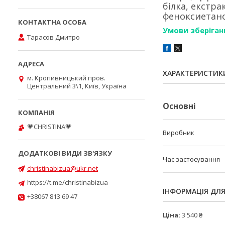
білка, екстр
феноксиетанол
Умови зберіган
Тарасов Дмитро
ХАРАКТЕРИСТИК
м. Кропивницький пров.
Центральний 3\1, Київ, Україна
Основні
💗CHRISTINA💗
Виробник
Час застосування
christinabizua@ukr.net
https://t.me/christinabizua
ІНФОРМАЦІЯ ДЛ
+38067 813 69 47
Ціна:
3 540 ₴