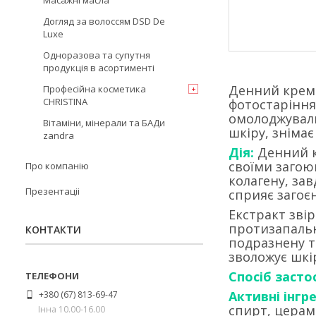
Масажні масла
Догляд за волоссям DSD De
Luxe
Одноразова та супутня
продукція в асортименті
Денний крем 
Професійна косметика
CHRISTINA
фотостаріння
омолоджуваль
Вітаміни, мінерали та БАДи
шкіру, знімає
zandra
Дія:
Денний к
своїми загою
Про компанію
колагену, за
Презентаціі
сприяє загоє
Екстракт зві
протизапальн
КОНТАКТИ
подразнену т
зволожує шкі
Спосіб засто
Активні інгр
+380 (67) 813-69-47
спирт, церам
Інна 10.00-16.00