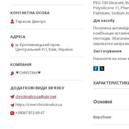
PEG-100 Stearate, Bu
Polysilicone 11, Ph
Palmitate, Sodium As
Дія засобу
Тарасов Дмитро
Посилена антиейдж
комбінацію вітамін
пептидів. Збагачен
сироватки шкіра в
м. Кропивницький пров.
Центральний 3\1, Київ, Україна
Застосування
Наносити на зони з
💗CHRISTINA💗
ХАРАКТЕРИСТИК
christinabizua@ukr.net
Основні
https://t.me/christinabizua
+38067 813 69 47
Виробник