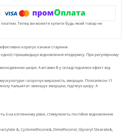
і платежі. Тепер ви можете купити будь-який товар не
 ефективно корегує ознаки старіння.
 одної) і пришвидшує відновлення епідермісу. При регулярному
омолодженню шкіри. А вітамін В у складі підсилює ефект від
мускулатури і скорочує виразність зморщок. Полісилікон-11
нолу пальмітат зменшує зморшки, підтягує шкіру. А
її на клітинному рівні, стимулюють постійне відновлення.
yacrylate &, Cyclomethicone&, Dimethiconol, Glyceryl Stearate&,