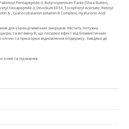
 Palmitoyl Pentapeptide-3, Butyrospermum Parkii (Shea Butter),
cetyl Hexapeptide-3, Disodium EDTA, Tocopheryl Acertate, Retinyl
otin & , Cyanocobalamin (vitamin B Complex), Hyaluronic Acid
в для корекції мімічних зморшків. Містить потужну
шкіри, та вітаміну B, що посилює ефект від біоміметичних
 клітин та прискорює відновлення епідермісу. Завдяки дії
 очей та під макіяж.