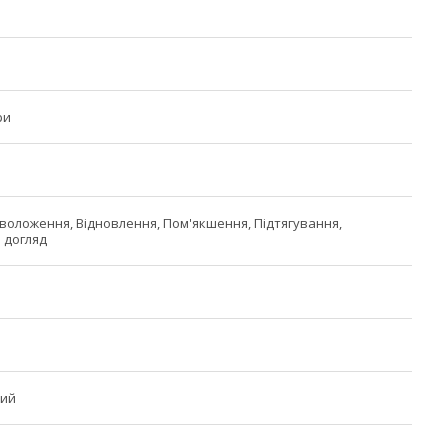
ри
воложення, Відновлення, Пом'якшення, Підтягування,
 догляд
ний