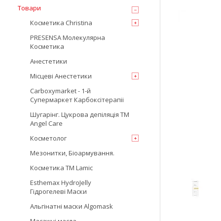
Товари
Косметика Christina
PRESENSA Молекулярна
Косметика
Анестетики
Місцеві Анестетики
Carboxymarket - 1-й
Супермаркет Карбоксітерапіі
Шугарінг. Цукрова депіляція TM
Angel Care
Косметолог
Мезонитки, Біоармування.
Косметика TM Lamic
Esthemax HydroJelly
Гідрогелеві Маски
Альгінатні маски Algomask