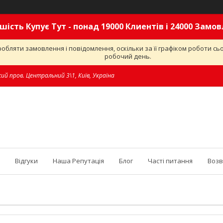
шість Купує Тут - понад 19000 Клиентів і 24000 Замо
обляти замовлення і повідомлення, оскільки за її графіком роботи с
робочий день.
ий пров. Центральний 3\1, Київ, Україна
Відгуки
Наша Репутація
Блог
Часті питання
Возв