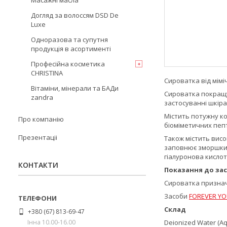
Масажні масла
Догляд за волоссям DSD De
Luxe
Одноразова та супутня
продукція в асортименті
Професійна косметика
CHRISTINA
Сироватка від мімі
Вітаміни, мінерали та БАДи
Сироватка покращує
zandra
застосуванні шкіра
Містить потужну ком
Про компанію
біоміметичних пепт
Презентаціі
Також містить висо
заповнює зморшки і
гіалуронова кисло
КОНТАКТИ
Показання до зас
Сироватка призначе
Засоби
FOREVER Y
Склад
+380 (67) 813-69-47
Інна 10.00-16.00
Deionized Water (Aqu