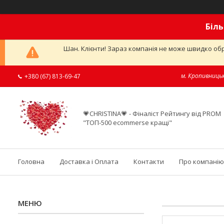
Біль
Шан. Клієнти! Зараз компанія не може швидко обр
м. Кропивницьк
+380 (67) 813-69-47
💗CHRISTINA💗 - Фіналіст Рейтингу від PROM
"ТОП-500 ecommerse кращі"
Головна
Доставка і Оплата
Контакти
Про компанію