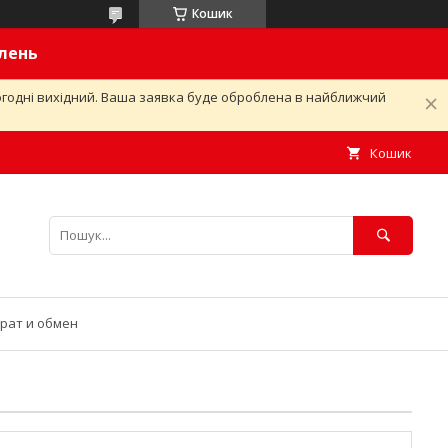
Кошик
влень
ьогодні вихідний. Ваша заявка буде оброблена в найближчий
Кошик
рат и обмен