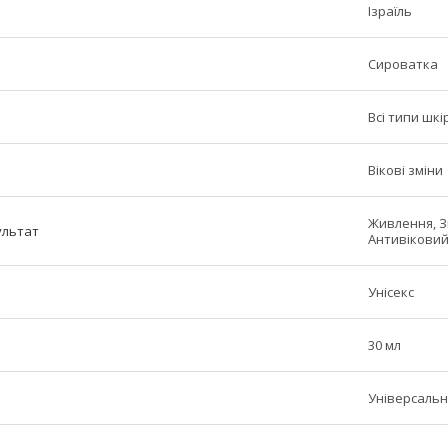
Ізраїль
Сироватка
Всі типи шкі
Вікові зміни
Живлення, З
ультат
Антивіковий
Унісекс
30 мл
Універсаль