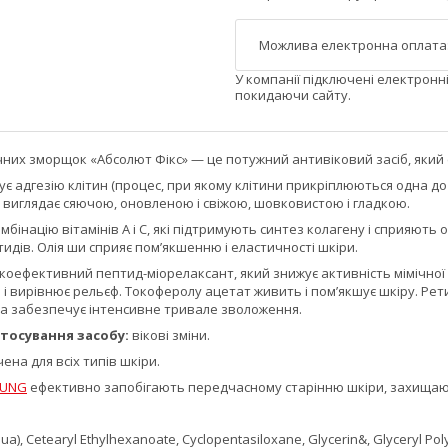
У компанії підключені електронн
покидаючи сайту.
чних зморщок «Абсолют Фікс» — це потужний антивіковий засіб, який
 адгезію клітин (процес, при якому клітини прикріплюються одна до
 виглядає сяючою, оновленою і свіжою, шовковистою і гладкою.
бінацію вітамінів А і С, які підтримують синтез колагену і сприяють 
идів. Олія ши сприяє пом’якшенню і еластичності шкіри.
коефективний пептид-міорелаксант, який знижує активність мімічної 
 вирівнює рельєф. Токоферолу ацетат живить і пом’якшує шкіру. Рети
та забезпечує інтенсивне тривале зволоження.
тосування засобу:
вікові зміни.
на для всіх типів шкіри.
OUNG
ефективно запобігають передчасному старінню шкіри, захищають 
a), Cetearyl Ethylhexanoate, Cyclopentasiloxane, Glycerin&, Glyceryl Pol