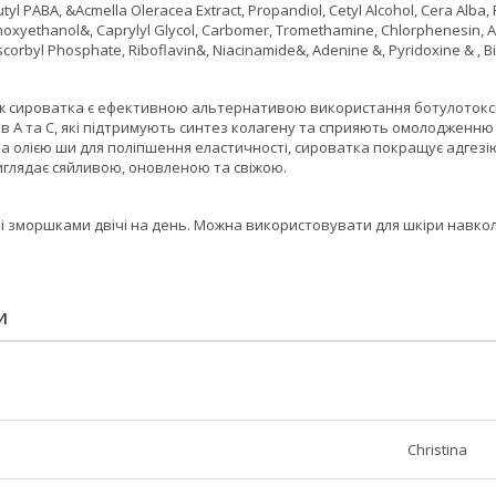
tyl PABA, &Acmella Oleracea Extract, Propandiol, Cetyl Alcohol, Cera Alba,
enoxyethanol&, Caprylyl Glycol, Carbomer, Tromethamine, Chlorphenesin, A
corbyl Phosphate, Riboflavin&, Niacinamide&, Adenine &, Pyridoxine & , Bi
 сироватка є ефективною альтернативою використання ботулотоксині
ів А та С, які підтримують синтез колагену та сприяють омолодженню 
а олією ши для поліпшення еластичності, сироватка покращує адгезію
иглядає сяйливою, оновленою та свіжою.
і зморшками двічі на день. Можна використовувати для шкіри навколо
И
Christina