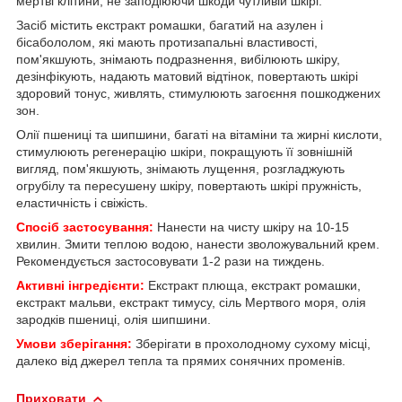
мертві клітини, не заподіюючи шкоди чутливій шкірі.
Засіб містить екстракт ромашки, багатий на азулен і
бісабололом, які мають протизапальні властивості,
пом'якшують, знімають подразнення, вибілюють шкіру,
дезінфікують, надають матовий відтінок, повертають шкірі
здоровий тонус, живлять, стимулюють загоєння пошкоджених
зон.
Олії пшениці та шипшини, багаті на вітаміни та жирні кислоти,
стимулюють регенерацію шкіри, покращують її зовнішній
вигляд, пом'якшують, знімають лущення, розгладжують
огрубілу та пересушену шкіру, повертають шкірі пружність,
еластичність і свіжість.
Спосіб застосування:
Нанести на чисту шкіру на 10-15
хвилин. Змити теплою водою, нанести зволожувальний крем.
Рекомендується застосовувати 1-2 рази на тиждень.
Активні інгредієнти:
Екстракт плюща, екстракт ромашки,
екстракт мальви, екстракт тимусу, сіль Мертвого моря, олія
зародків пшениці, олія шипшини.
Умови зберігання:
Зберігати в прохолодному сухому місці,
далеко від джерел тепла та прямих сонячних променів.
Приховати