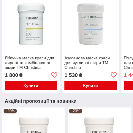
Яблучна маска краси для
Азуленова маска краси
Полу
жирної та комбінованої
для чутливої шкіри TM
для 
шкіри TM Christina
Christina
Chri
Beau
1 800
1 530
1 4
₴
₴
250 
Купити
Купити
Акційні пропозиції та новинки
–20%
–20%