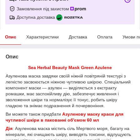
Замовлення під захистом
Доступна доставка
Опис
Характеристики
Доставка
Оплата
Умови п
Опис
Sea Herbal Beauty Mask Green Azulene
Азуленова маска завдяки своїй ніжній повітряній текстурі з
легкістю засвоюється ніжною чутливою шкірою. Спеціальний
компонент маски — азулен — виділяється з екстракту
ромашки, має заспокійливу дію, забезпечує живлення і
зволоження шкіри та нормалізує її тонус, робить шкіру
гладкою та знімає подразнення й почервоніння.
Ви можете також придбати
Азуленову маску краси для
чутливої шкіри в пакованні об'ємом 60 мл
Дія
: Азуленова маска містить сіль Мертвого моря, багату на
мінерали, які очищають шкіру, виводять токсини, відлущують