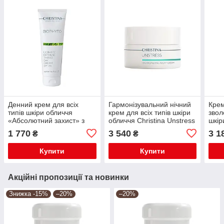
Денний крем для всіх
Гармонізувальний нічний
Крем
типів шкіри обличчя
крем для всіх типів шкіри
звол
«Абсолютний захист» з
обличчя Christina Unstress
шкір
SPF 20 с тоном Bio Phyto
50 ml
Fore
1 770
3 540
3 1
₴
₴
TM Christina
Chri
Купити
Купити
Акційні пропозиції та новинки
Знижка -15%
–20%
–20%