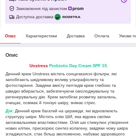
Замовлення під захистом
Доступна доставка
Опис
Характеристики
Доставка
Оплата
Умови п
Опис
Unstress
Probiotic Day Cream SPF 15
Денний крем Unstress містить сонцезахисні фільтри, які
запобігають шкідливому впливу ультрафіолету та
фотостаріння. Завдяки вмісту пептидів крем глибоко та
швидко вбирається, забезпечуючи омолоджувальну та
регенерувальну дію. Крем запобігає розвитку запалень,
очищає, освіжає й тонізує шкіру, знімає стрес.
Дія:
Денний крем багатий на цераміди, які відновлюють
структуру шкіри. Містить олію ШИ, яка відома своїми
загоювальними властивостями. Олія ши стимулює утворення
нових клітин, прискорює синтез колагену, завдяки чому шкіра
згладжується, стає більш зволоженою, набуває здоровішого