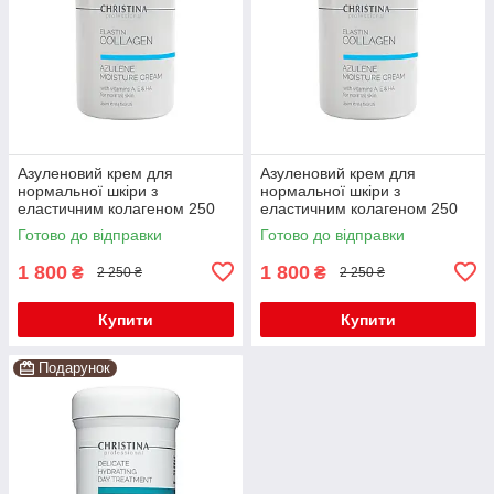
Азуленовий крем для
Азуленовий крем для
нормальної шкіри з
нормальної шкіри з
еластичним колагеном 250
еластичним колагеном 250
мл Elastin Collagen Azulene
мл Elastin Collagen Azulene
Готово до відправки
Готово до відправки
Moisture
Moisture
1 800
1 800
₴
₴
2 250 ₴
2 250 ₴
Купити
Купити
Подарунок