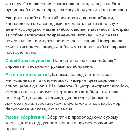
кольору. Олія ши сприяє загоєнню пошкоджень, запобігає
лущенню й сухості шкіри, підвищує її пружність і еластичність.
Екстракт звіробою багатий пектинами, каротиноїдами,
хлорофілом і флавоноїдами, які мають протизапальну й
антимікробну дію, мають знеболювальні властивості. Екстракт
звіробою заспокоює подразнену та чутливу шкіру, знімає
почервоніння, стимулює регенерацію тканин. Гіалуронова
кислота зволожує шкіру, запобігає утворенню рубців, шрамів і
постакне плям.
Спосіб застосування:
Наносити поверх заспокійливої
сироватки масажними рухами до вбирання.
Активні інгредієнти:
Деіонізована вода, етилгексил
метіксицинамат, циклометикон, гліцерин, цетераріловий
спирт, цераміди, олія Ши, інвертний цукор, екстракт звіробою,
екстракт огірка, фермент термоактивного білка, екстракт
плюмерії, цетеаріл глюкозид, дипептид-4, фермент
лактобактерій, триетаноламін, феноксиетанол, карбомер,
гіалуронова кислота, оксид заліза.
Умови зберігання:
Зберігати в прохолодному сухому
місці, далеко від джерел тепла та прямих сонячних
променів.