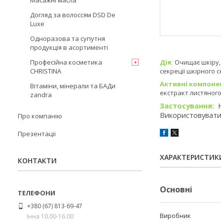
Масажні масла
Догляд за волоссям DSD De
Luxe
Одноразова та супутня
продукція в асортименті
Професійна косметика
Дія:
Очищає шкіру,
CHRISTINA
секреції шкірного с
Активні компоне
Вітаміни, мінерали та БАДи
екстракт листяного
zandra
Застосування:
Н
Використовувати 
Про компанію
Презентаціі
ХАРАКТЕРИСТИК
КОНТАКТИ
Основні
+380 (67) 813-69-47
Виробник
Інна 10.00-16.00