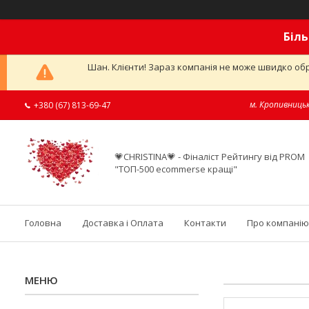
Біль
Шан. Клієнти! Зараз компанія не може швидко обр
м. Кропивницьк
+380 (67) 813-69-47
💗CHRISTINA💗 - Фіналіст Рейтингу від PROM
"ТОП-500 ecommerse кращі"
Головна
Доставка і Оплата
Контакти
Про компанію