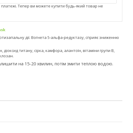
і платежі. Тепер ви можете купити будь-який товар не
ask
отизапальну дії. Вогнета 5-альфа-редуктазу, сприяє зниженню
 діоксид титану, сірка, камфора, алантоїн, вітаміни групи В,
клозан.
алишити на 15-20 хвилин, потім змити теплою водою.