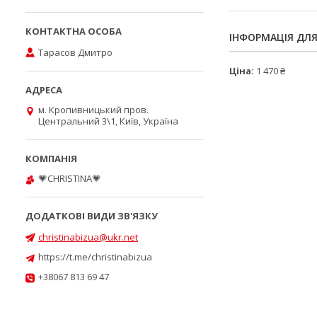
ІНФОРМАЦІЯ ДЛ
Тарасов Дмитро
Ціна:
1 470 ₴
м. Кропивницький пров.
Центральний 3\1, Київ, Україна
💗CHRISTINA💗
christinabizua@ukr.net
https://t.me/christinabizua
+38067 813 69 47