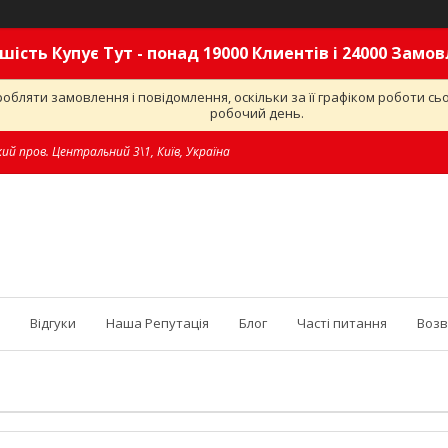
шість Купує Тут - понад 19000 Клиентів і 24000 Замо
обляти замовлення і повідомлення, оскільки за її графіком роботи с
робочий день.
ий пров. Центральний 3\1, Київ, Україна
Відгуки
Наша Репутація
Блог
Часті питання
Возв