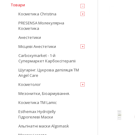
Товари
Косметика Christina
PRESENSA Молекулярна
Косметика
Анестетики
Місцеві Анестетики
Carboxymarket - 1-й
Супермаркет Карбоксітерапіі
Шугарінг. Цукрова депіляція TM
Angel Care
Косметолог
Мезонитки, Біоармування.
Косметика TM Lamic
Esthemax HydroJelly
Гідрогелеві Маски
Альгінатні маски Algomask