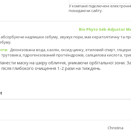
У компанії підключені електронн
покидаючи сайту.
Bio
Phyto
Seb-Adjustor M
 абсорбуючи надлишки себуму, звужує пори, має кератолітичну та пр
ебуму.
нти:
Деіонізована вода, каолін, оксид цинку, етиловий спирт, гліцерин,
 трутовика, гідрогенізований протеїндрожів, саліцилова кислота, три
анести маску на шкіру обличчя, уникаючи орбітальної зони. З
після глибокого очищення 1-2 рази на тиждень.
И
Christina