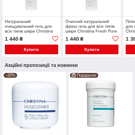
Натуральний
Очисний натуральний
Пілі
очищувальний гель для
фреш гель для всіх типів
для 
всіх типів шкіри Christina
шкіри Christina Fresh Pure
Chri
Fresh Pure & Natural
& Natural Cleanser 300мл
Gomm
1 440
1 440
1 3
₴
₴
Cleanser 300мл
250 
Купити
Купити
Акційні пропозиції та новинки
–20%
Подарунок