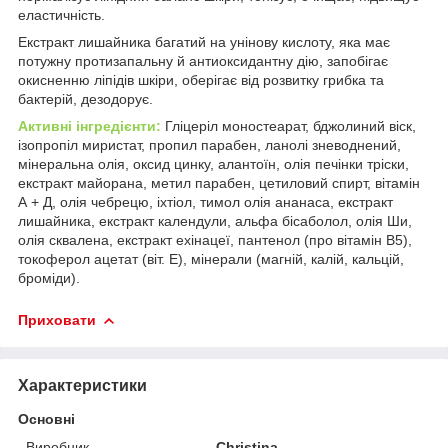
еластичність.
Екстракт лишайника багатий на унінову кислоту, яка має
потужну протизапальну й антиоксидантну дію, запобігає
окисненню ліпідів шкіри, оберігає від розвитку грибка та
бактерій, дезодорує.
Активні інгредієнти:
Гліцеріл моностеарат, бджолиний віск,
ізопропіл миристат, пропил парабен, ланолі зневоднений,
мінеральна олія, оксид цинку, алантоїн, олія печінки тріски,
екстракт майорана, метил парабен, цетиловий спирт, вітамін
А + Д, олія чебрецю, іхтіол, тимол олія ананаса, екстракт
лишайника, екстракт календули, альфа бісаболол, олія Ши,
олія сквалена, екстракт ехінацеї, пантенол (про вітамін В5),
токоферол ацетат (віт. Е), мінерали (магній, калій, кальцій,
броміди).
Приховати
Характеристики
Основні
Виробник
Christina