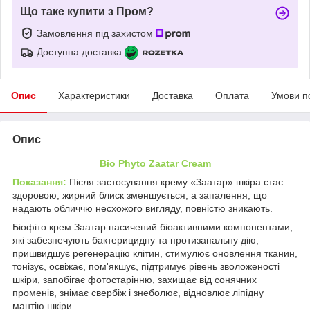
Що таке купити з Пром?
Замовлення під захистом
Доступна доставка
Опис
Характеристики
Доставка
Оплата
Умови п
Опис
Bio Phyto Zaatar Cream
Показання:
Після застосування крему «Заатар» шкіра стає
здоровою, жирний блиск зменшується, а запалення, що
надають обличчю несхожого вигляду, повністю зникають.
Біофіто крем Заатар насичений біоактивними компонентами,
які забезпечують бактерицидну та протизапальну дію,
пришвидшує регенерацію клітин, стимулює оновлення тканин,
тонізує, освіжає, пом'якшує, підтримує рівень зволоженості
шкіри, запобігає фотостарінню, захищає від сонячних
променів, знімає свербіж і знеболює, відновлює ліпідну
мантію шкіри.