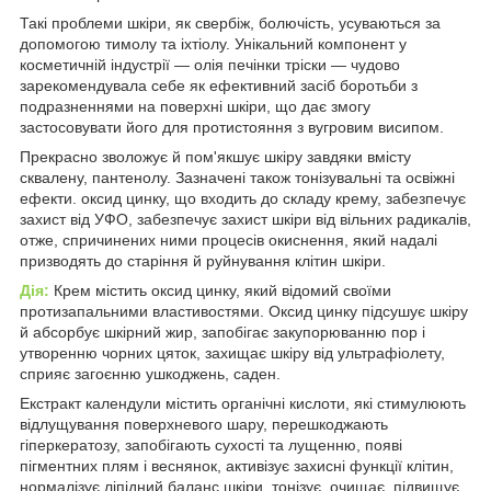
Такі проблеми шкіри, як свербіж, болючість, усуваються за
допомогою тимолу та іхтіолу. Унікальний компонент у
косметичній індустрії — олія печінки тріски — чудово
зарекомендувала себе як ефективний засіб боротьби з
подразненнями на поверхні шкіри, що дає змогу
застосовувати його для протистояння з вугровим висипом.
Прекрасно зволожує й пом'якшує шкіру завдяки вмісту
сквалену, пантенолу. Зазначені також тонізувальні та освіжні
ефекти. оксид цинку, що входить до складу крему, забезпечує
захист від УФО, забезпечує захист шкіри від вільних радикалів,
отже, спричинених ними процесів окиснення, який надалі
призводять до старіння й руйнування клітин шкіри.
Дія:
Крем містить оксид цинку, який відомий своїми
протизапальними властивостями. Оксид цинку підсушує шкіру
й абсорбує шкірний жир, запобігає закупорюванню пор і
утворенню чорних цяток, захищає шкіру від ультрафіолету,
сприяє загоєнню ушкоджень, саден.
Екстракт календули містить органічні кислоти, які стимулюють
відлущування поверхневого шару, перешкоджають
гіперкератозу, запобігають сухості та лущенню, появі
пігментних плям і веснянок, активізує захисні функції клітин,
нормалізує ліпідний баланс шкіри, тонізує, очищає, підвищує