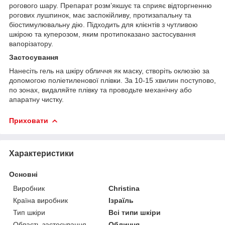
рогового шару. Препарат розм’якшує та сприяє відторгненню
рогових лушпинок, має заспокійливу, протизапальну та
біостимулювальну дію. Підходить для клієнтів з чутливою
шкірою та куперозом, яким протипоказано застосування
вапорізатору.
Застосування
Нанесіть гель на шкіру обличчя як маску, створіть оклюзію за
допомогою поліетиленової плівки. За 10-15 хвилин поступово,
по зонах, видаляйте плівку та проводьте механічну або
апаратну чистку.
Приховати
Характеристики
Основні
Виробник
Christina
Країна виробник
Ізраїль
Тип шкіри
Всі типи шкіри
Область застосування
Обличчя