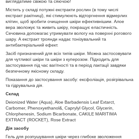
виглядатиме свіжою та сяючою!
Містить у складі потужні екстракти рослин (в тому числі
екстракт ракітниці), які стимулюють відторгнення відмерлих
клітин, щоб зробити очищення шкіри ефективнішим. Алое
вера зволожує та живить шкіру, покращує еластичність.
Сечовина допомагає утримувати вологу на поверхні рогового
шару. А екстракт троянди надає тонізувальний та
антибактеріальний ефект.
Засіб призначений для всіх типів шкіри. Можна застосовувати
для чутливої шкіри та шкіри з куперозом. Підходить для
застосування під час вагітності та в період лактації завдяки
безпечному якісному складу.
Показання до застосування засобу: ексфоліація, розігрівальна
та гідрувальна дія.
Склад
Deionized Water (Aqua), Aloe Barbadensis Leaf Extarct,
Carbomer, Phenoxyethanol&, Caprylyl Glycol, Glycerin,
Chlorphenesin, Sodium Bicarbonate, CAKILE MARITIMA
EXTRACT (ROCKET), Rose Extract
Дія засобу
Гель для розпушування шкіри через глибоке зволоження