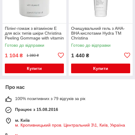
Пілінг-гомаж з вітаміном Е
Очищувальний гель з AHA-
для всіх типів шкіри Christina
BHA кислотами Hydra TM
Peeling Gommage with vitamin
Christina
E, 250 мл
Готово до відправки
Готово до відправки
1 104
1 440
₴
₴
1 380 ₴
Купити
Купити
Про нас
100% позитивних з 79 відгуків за рік
Працює з 15.08.2016
м. Київ
м. Кропивницький пров. Центральний 3\1, Київ, Україна