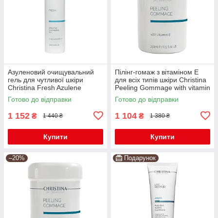
Азуленовий очищувальний
Пілінг-гомаж з вітаміном Е
гель для чутливої шкіри
для всіх типів шкіри Christina
Christina Fresh Azulene
Peeling Gommage with vitamin
Cleansing Gel 300 мл
E, 250 мл
Готово до відправки
Готово до відправки
1 152
1 104
₴
₴
1 440 ₴
1 380 ₴
Купити
Купити
–20%
Подарунок