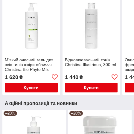
М'який очисний гель для
Відновлювальний тонік
Очис
всіх типів шкіри обличчя
Christina Illustrious, 300 ml
фреш
Christina Bio Phyto Mild
шкір
Facial Cleanser 500 мл
& Na
1 620
1 440
1 4
₴
₴
Купити
Купити
Акційні пропозиції та новинки
–20%
–20%