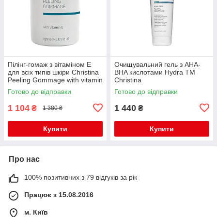
Пілінг-гомаж з вітаміном Е
Очищувальний гель з AHA-
для всіх типів шкіри Christina
BHA кислотами Hydra TM
Peeling Gommage with vitamin
Christina
E, 250 мл
Готово до відправки
Готово до відправки
1 104
1 440
₴
₴
1 380 ₴
Купити
Купити
Про нас
100% позитивних з 79 відгуків за рік
Працює з 15.08.2016
м. Київ