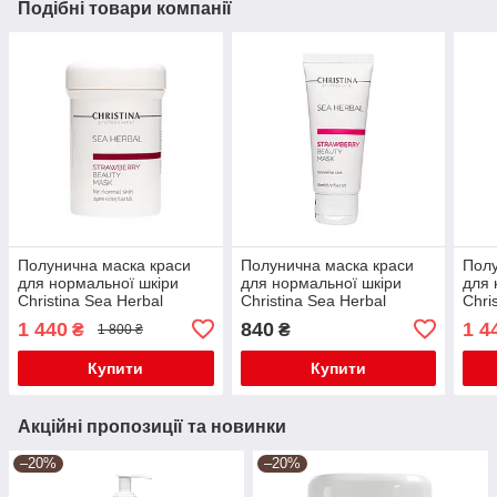
Подібні товари компанії
Полунична маска краси
Полунична маска краси
Полу
для нормальної шкіри
для нормальної шкіри
для 
Christina Sea Herbal
Christina Sea Herbal
Chri
Beauty Mask Strawberry
Beauty Mask Strawberry 60
Beau
1 440
840
1 4
₴
₴
1 800 ₴
250 мл
мл
250 
Купити
Купити
Акційні пропозиції та новинки
–20%
–20%