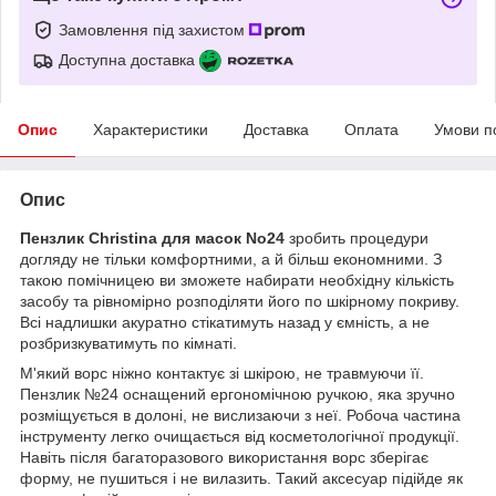
Замовлення під захистом
Доступна доставка
Опис
Характеристики
Доставка
Оплата
Умови п
Опис
Пензлик Christina для масок No24
зробить процедури
догляду не тільки комфортними, а й більш економними. З
такою помічницею ви зможете набирати необхідну кількість
засобу та рівномірно розподіляти його по шкірному покриву.
Всі надлишки акуратно стікатимуть назад у ємність, а не
розбризкуватимуть по кімнаті.
М'який ворс ніжно контактує зі шкірою, не травмуючи її.
Пензлик №24 оснащений ергономічною ручкою, яка зручно
розміщується в долоні, не вислизаючи з неї. Робоча частина
інструменту легко очищається від косметологічної продукції.
Навіть після багаторазового використання ворс зберігає
форму, не пушиться і не вилазить. Такий аксесуар підійде як