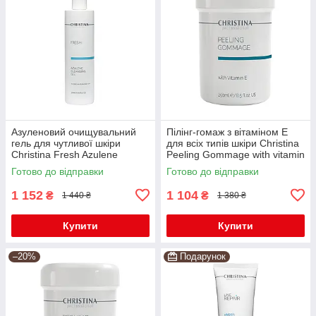
Азуленовий очищувальний
Пілінг-гомаж з вітаміном Е
гель для чутливої шкіри
для всіх типів шкіри Christina
Christina Fresh Azulene
Peeling Gommage with vitamin
Cleansing Gel 300 мл
E, 250 мл
Готово до відправки
Готово до відправки
1 152
1 104
₴
₴
1 440 ₴
1 380 ₴
Купити
Купити
–20%
Подарунок