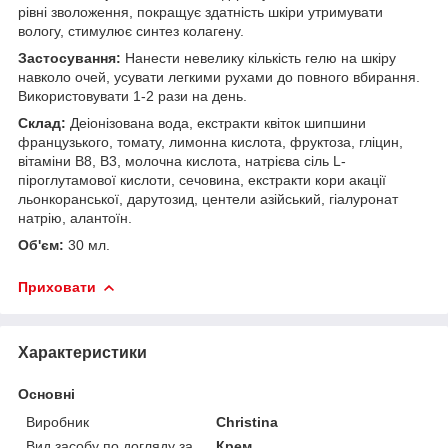
рівні зволоження, покращує здатність шкіри утримувати
вологу, стимулює синтез колагену.
Застосування:
Нанести невелику кількість гелю на шкіру
навколо очей, усувати легкими рухами до повного вбирання.
Використовувати 1-2 рази на день.
Склад:
Деіонізована вода, екстракти квіток шипшини
французького, томату, лимонна кислота, фруктоза, гліцин,
вітаміни В8, В3, молочна кислота, натрієва сіль L-
піроглутамової кислоти, сечовина, екстракти кори акації
льонкоранської, дарутозид, центели азійський, гіалуронат
натрію, алантоїн.
Об'єм:
30 мл.
Приховати
Характеристики
Основні
Виробник
Christina
Вид засобу по догляду за
Крем