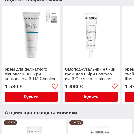
Крем для делікатного
Омолоджувальний нічний
Крем
відновлення шкіри
крем для шкіри навколо
очей
навколо очей TM Christina
очей Christina Illustrious,
Illus
15 ml
1 530
1 890
1 8
₴
₴
Купити
Купити
Акційні пропозиції та новинки
–20%
–20%