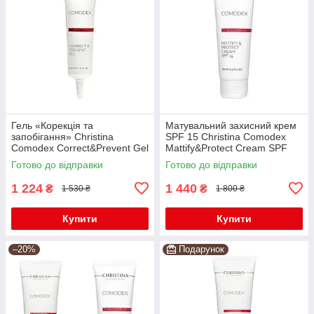
Гель «Корекція та
Матувальний захисний крем
запобігання» Christina
SPF 15 Christina Comodex
Comodex Correct&Prevent Gel
Mattify&Protect Cream SPF
30 мл
15, 75 мл
Готово до відправки
Готово до відправки
1 224
1 440
₴
₴
1 530 ₴
1 800 ₴
Купити
Купити
–20%
Подарунок