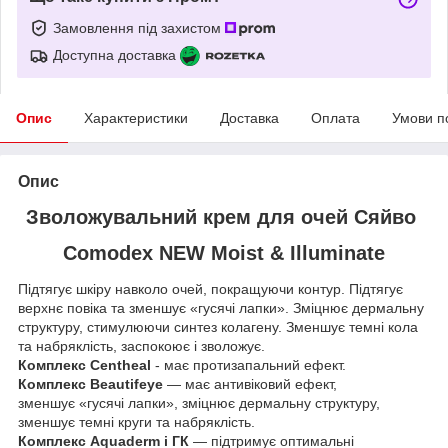
Замовлення під захистом
Доступна доставка
Опис
Характеристики
Доставка
Оплата
Умови п
Опис
Зволожувальний крем для очей Сяйво
Comodex NEW Moist & Illuminate
Підтягує шкіру навколо очей, покращуючи контур. Підтягує
верхнє повіка та зменшує «гусячі лапки». Зміцнює дермальну
структуру, стимулюючи синтез колагену. Зменшує темні кола
та набряклість, заспокоює і зволожує.
Комплекс Centheal
- має протизапальний ефект.
Комплекс Beautifeye
— має антивіковий ефект,
зменшує «гусячі лапки», зміцнює дермальну структуру,
зменшує темні круги та набряклість.
Комплекс Aquaderm і ГК
— підтримує оптимальні